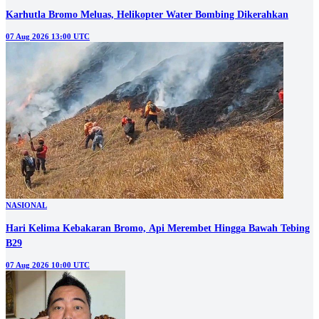
Karhutla Bromo Meluas, Helikopter Water Bombing Dikerahkan
07 Aug 2026 13:00 UTC
NASIONAL
Hari Kelima Kebakaran Bromo, Api Merembet Hingga Bawah Tebing
B29
07 Aug 2026 10:00 UTC