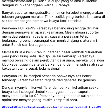
merepresentasikan julukan "Bajol Ijo" yang selama ini identik
dengan klub kebanggaan warga Surabaya.
Banyak suporter mengabadikan momen tersebut menggunakan
telepon genggam mereka. Tidak sedikit yang berfoto bersama di
sekitar rombongan pembawa buaya kecil tersebut.
Perayaan HUT ke-99 Persebaya berlangsung hingga dini hari
dengan pengawalan aparat keamanan. Meski ribuan suporter
memadati sejumlah ruas jalan, suasana perayaan tetap
berlangsung penuh semangat dan menjadi ajang silaturahmi
antar-Bonek dari berbagai daerah.
Memasuki usia ke-99 tahun, harapan besar kembali disuarakan
para pendukung setia Bajol Ijo. Selain berharap Persebaya
mampu bersaing dalam perebutan gelar juara, mereka juga ingin
klub kebanggaannya terus berkembang dan menjadi salah satu
kekuatan utama sepak bola nasional.
Perayaan kali ini menjadi penanda bahwa loyalitas Bonek
terhadap Persebaya tetap terjaga dari generasi ke generasi.
Dengan nyanyian, konvoi, flare, dan bahkan kehadiran seekor
buaya kecil sebagai simbol kebanggaan, ribuan suporter
menyambut usia ke-99 Persebaya dengan penuh suka cita dan
optimisme menyongsong musim kompetisi baru.
#bonek
#berita-Surabaya
#suporter tim sepak bola
#HUT ke-99