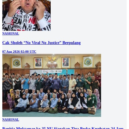
NASIONAL
Cak Sholeh “No Viral No Justice” Berpulang
07 Aug 2026 02:00 UTC
NASIONAL
Panitia Muktamar ke-35 NU Siagakan Tiga Posko Kesehatan 24 Jam