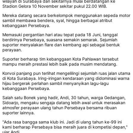
wilayah di Surabaya dan sekitarnya mulai berdatangan ke
Stadion Gelora 10 November sekitar pukul 22.00 WIB.
Mereka datang secara berkelompok menggunakan sepeda motor
sambil membawa bendera, syal, hingga berbagai atribut
kebanggaan Persebaya.
Memasuki pergantian hari atau tepat pada 18 Juni, tanggal
berdirinya Persebaya, suasana semakin semarak. Sejumlah
suporter menyalakan flare dan kembang api sebagai bentuk
perayaan.
Suporter berharap tim kebanggaan Kota Pahlawan tersebut
mampu meraih prestasi lebih baik pada musim mendatang.
Konvoi panjang pun terlihat mengelilingi sejumlah ruas jalan utama
di Kota Surabaya. Iring-iringan kendaraan yang didominasi warna
hijau bergerak perlahan sambil menyanyikan lagu-lagu
kebanggaan Persebaya.
Salah satu Bonek yang hadir, Andi, 30 tahun, warga Gedangan,
Sidoarjo, mengaku sengaja datang lebih awal untuk merasakan
atmosfer perayaan ulang tahun Persebaya bersama ribuan
suporter lainnya.
"Ada rasa bangga sama klub ini. Jadi di ulang tahun ke-99 ini
kami berharap Persebaya bisa meraih juara di kompetisi depan,"
ujar Andi.