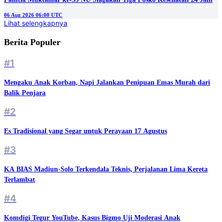
06 Aug 2026 06:00 UTC
Lihat selengkapnya
Berita Populer
#1
Mengaku Anak Korban, Napi Jalankan Penipuan Emas Murah dari
Balik Penjara
#2
Es Tradisional yang Segar untuk Perayaan 17 Agustus
#3
KA BIAS Madiun-Solo Terkendala Teknis, Perjalanan Lima Kereta
Terlambat
#4
Komdigi Tegur YouTube, Kasus Bigmo Uji Moderasi Anak