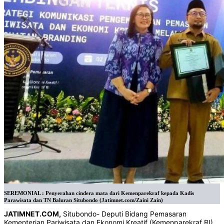
SEREMONIAL : Penyerahan cindera mata dari Kemenparekraf kepada Kadis
Parawisata dan TN Baluran Situbondo (Jatimnet.com/Zaini Zain)
JATIMNET.COM,
Situbondo- Deputi Bidang Pemasaran
Kementerian Pariwisata dan Ekonomi Kreatif (Kemenparekraf RI)