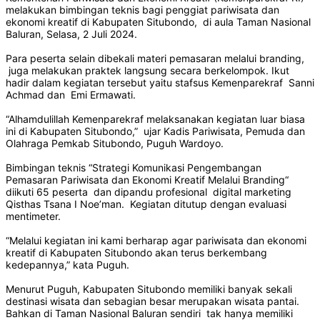
melakukan bimbingan teknis bagi penggiat pariwisata dan
ekonomi kreatif di Kabupaten Situbondo, di aula Taman Nasional
Baluran, Selasa, 2 Juli 2024.
Para peserta selain dibekali materi pemasaran melalui branding,
juga melakukan praktek langsung secara berkelompok. Ikut
hadir dalam kegiatan tersebut yaitu stafsus Kemenparekraf Sanni
Achmad dan Emi Ermawati.
“Alhamdulillah Kemenparekraf melaksanakan kegiatan luar biasa
ini di Kabupaten Situbondo,” ujar Kadis Pariwisata, Pemuda dan
Olahraga Pemkab Situbondo, Puguh Wardoyo.
Bimbingan teknis “Strategi Komunikasi Pengembangan
Pemasaran Pariwisata dan Ekonomi Kreatif Melalui Branding“
diikuti 65 peserta dan dipandu profesional digital marketing
Qisthas Tsana I Noe’man. Kegiatan ditutup dengan evaluasi
mentimeter.
“Melalui kegiatan ini kami berharap agar pariwisata dan ekonomi
kreatif di Kabupaten Situbondo akan terus berkembang
kedepannya,” kata Puguh.
Menurut Puguh, Kabupaten Situbondo memiliki banyak sekali
destinasi wisata dan sebagian besar merupakan wisata pantai.
Bahkan di Taman Nasional Baluran sendiri tak hanya memiliki