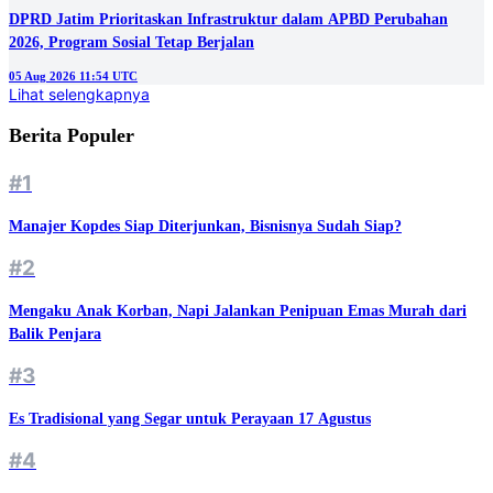
DPRD Jatim Prioritaskan Infrastruktur dalam APBD Perubahan
2026, Program Sosial Tetap Berjalan
05 Aug 2026 11:54 UTC
Lihat selengkapnya
Berita Populer
#1
Manajer Kopdes Siap Diterjunkan, Bisnisnya Sudah Siap?
#2
Mengaku Anak Korban, Napi Jalankan Penipuan Emas Murah dari
Balik Penjara
#3
Es Tradisional yang Segar untuk Perayaan 17 Agustus
#4