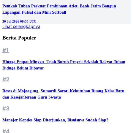
Pemkab Tuban Perkuat Pembinaan Atlet, Bank Jatim Bangun
Lapangan Futsal dan Mini Softball
30 Jul 2026 09:55 UTC
Lihat selengkapnya
Berita Populer
#1
Hingga Empat Minggu, Upah Buruh Proyek Sekolah Rakyat Tuban
Diduga Belum Dibayar
#2
Reses di Mojoagung, Sumardi Soroti Kebutuhan Ruang Kelas Baru
dan Kesejahteraan Guru Swasta
#3
Manajer Kopdes Siap Diterjunkan, Bisnisnya Sudah Siap?
#4