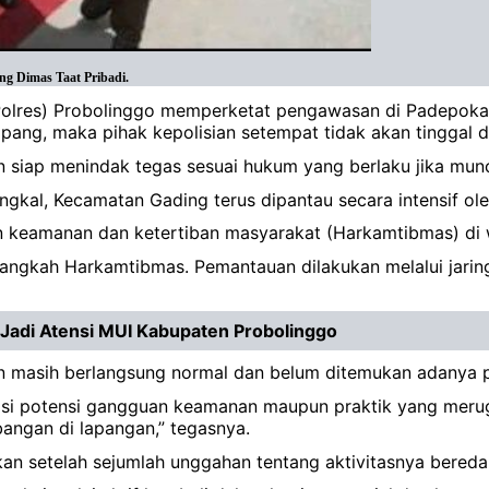
ng Dimas Taat Pribadi.
 (Polres) Probolinggo memperketat pengawasan di Padepoka
ang, maka pihak kepolisian setempat tidak akan tinggal d
siap menindak tegas sesuai hukum yang berlaku jika muncu
kal, Kecamatan Gading terus dipantau secara intensif oleh
aan keamanan dan ketertiban masyarakat (Harkamtibmas) di 
langkah Harkamtibmas. Pemantauan dilakukan melalui jaring
 Jadi Atensi MUI Kabupaten Probolinggo
kan masih berlangsung normal dan belum ditemukan adanya
si potensi gangguan keamanan maupun praktik yang merugik
angan di lapangan,” tegasnya.
an setelah sejumlah unggahan tentang aktivitasnya beredar