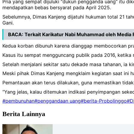
‎Pria yang sempat dijuluki “dukun pengganda uang” itu dik
mendapatkan bebas bersyarat pada April 2025.
‎Sebelumnya, Dimas Kanjeng dijatuhi hukuman total 21 ta
Gani.
BACA:
Terkait Karikatur Nabi Muhammad oleh Media P
‎Kedua korban dibunuh karena dianggap membocorkan pra
‎Kasus itu sempat mengguncang publik pada 2016, ketika
‎Setelah menjalani sekitar satu dekade masa tahanan, ia 
‎Meski pihak Dimas Kanjeng mengklaim kegiatan saat ini h
‎Pemantauan akan terus dilakukan, guna memastikan tida
‎“Yang jelas, kalau ditemukan indikasi penyimpangan seke
#pembunuhan
#penggandaan uang
#berita-Probolinggo
#D
Berita Lainnya