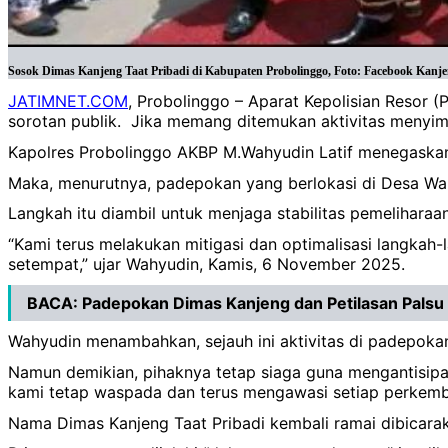
Sosok Dimas Kanjeng Taat Pribadi di Kabupaten Probolinggo, Foto: Facebook Kanje
JATIMNET.COM
, Probolinggo – Aparat Kepolisian Resor
sorotan publik. Jika memang ditemukan aktivitas menyimp
Kapolres Probolinggo AKBP M.Wahyudin Latif menegaskan 
Maka, menurutnya, padepokan yang berlokasi di Desa Wang
‎Langkah itu diambil untuk menjaga stabilitas pemelihar
“Kami terus melakukan mitigasi dan optimalisasi langkah-
setempat,” ujar Wahyudin, Kamis, 6 November 2025.
BACA: Padepokan Dimas Kanjeng dan Petilasan Palsu
‎Wahyudin menambahkan, sejauh ini aktivitas di padepo
‎Namun demikian, pihaknya tetap siaga guna mengantisipa
kami tetap waspada dan terus mengawasi setiap perkemb
‎Nama Dimas Kanjeng Taat Pribadi kembali ramai dibicarak