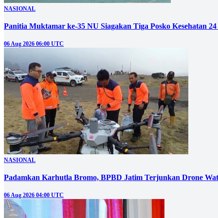
NASIONAL
Panitia Muktamar ke-35 NU Siagakan Tiga Posko Kesehatan 24
06 Aug 2026 06:00 UTC
NASIONAL
Padamkan Karhutla Bromo, BPBD Jatim Terjunkan Drone Wat
06 Aug 2026 04:00 UTC