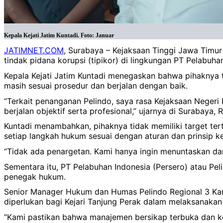
Kepala Kejati Jatim Kuntadi. Foto: Januar
JATIMNET.COM
, Surabaya – Kejaksaan Tinggi Jawa Timu
tindak pidana korupsi (tipikor) di lingkungan PT Pelabuha
Kepala Kejati Jatim Kuntadi menegaskan bahwa pihaknya t
masih sesuai prosedur dan berjalan dengan baik.
“Terkait penanganan Pelindo, saya rasa Kejaksaan Neger
berjalan objektif serta profesional,” ujarnya di Surabaya,
Kuntadi menambahkan, pihaknya tidak memiliki target ter
setiap langkah hukum sesuai dengan aturan dan prinsip ke
“Tidak ada penargetan. Kami hanya ingin menuntaskan da
Sementara itu, PT Pelabuhan Indonesia (Persero) atau Pe
penegak hukum.
Senior Manager Hukum dan Humas Pelindo Regional 3 Ka
diperlukan bagi Kejari Tanjung Perak dalam melaksanakan
“Kami pastikan bahwa manajemen bersikap terbuka dan k