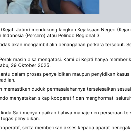
r (Kejati Jatim) mendukung langkah Kejaksaan Negeri (Kej
n Indonesia (Persero) atau Pelindo Regional 3.
idak akan mengambil alih penanganan perkara tersebut. Seb
i Perak masih bisa mengatasi. Kami di Kejati hanya memb
 Rabu, 29 Oktober 2025.
tentu dalam proses penyelidikan maupun penyidikan kasus 
adilan.
n memastikan duduk permasalahannya terselesaikan sesuai 
lindo menyatakan sikap kooperatif dan menghormati seluru
rlinda Sari menyampaikan bahwa manajemen perseroan ter
 tugas penyidikan.
ooperatif, serta memberikan akses kepada aparat penega