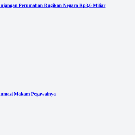
njangan Perumahan Rugikan Negara Rp3,6 Miliar
kshumasi Makam Pegawainya