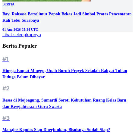
BERITA
Bayi Raksasa Berselimut Popok Bekas Jadi Simbol Protes Pencemaran
Kali Tebu Surabaya
01 Aug 2026 05:24 UTC
Lihat selengkapnya
Berita Populer
#1
Hingga Empat Minggu, Upah Buruh Proyek Sekolah Rakyat Tuban
Diduga Belum Dibayar
#2
Reses di Mojoagung, Sumardi Soroti Kebutuhan Ruang Kelas Baru
dan Kesejahteraan Guru Swasta
#3
Manajer Kopdes Siap Diterjunkan, Bisnisnya Sudah Siap?