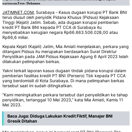
wartawan.Foto: Dokumen
JATIMNET.COM
, Surabaya - Kasus dugaan korupsi PT Bank BNI
terus diusut oleh penyidik Pidana Khusus (Pidsus) Kejaksaan
Tinggi (Kejati) Jatim. Sebab, ada dugaan korupsi pemberian
kredit PT Bank BNI kepada PT CCA di Surabaya itu
menyebabkan kerugian negara Rp66.663.506.028,00 atau
Rp66,6 miliar.
Kepala Kejati (Kajati) Jatim, Mia Amiati menjelaskan, perkara yang
ditangani Pidsus itu merupakan berdasarkan Surat Direktur
Penyidikan pada JAM Pidsus Kejaksaan Agung 6 April 2023 telah
dilakukan pelimpahan berkas.
Yakni terkait laporan kasus dugaan tindak pidana korupsi dalam
pemberian fasilitas kredit PT BNI (Persero) Tbk kepada PT CCA
yang berdomisili di Kota Surabaya. Di mana pelimpahan berkas
tersebut saat ini sudah ditingkatkan.
“Kami meningkatkan perkara tersebut dari penyelidikan ke tahap
penyidikan, tertanggal 10 Mei 2023,” kata Mia Amiati, Kamis 11
Mei 2023.
Baca Juga:
Diduga Lakukan Kredit Fiktif, Manajer BNI
Gresik Ditahan