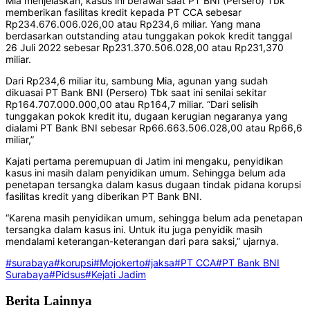
Mia menjelaskan, kasus ini berawal saat PT BNI (Persero) Tbk
memberikan fasilitas kredit kepada PT CCA sebesar
Rp234.676.006.026,00 atau Rp234,6 miliar. Yang mana
berdasarkan outstanding atau tunggakan pokok kredit tanggal
26 Juli 2022 sebesar Rp231.370.506.028,00 atau Rp231,370
miliar.
Dari Rp234,6 miliar itu, sambung Mia, agunan yang sudah
dikuasai PT Bank BNI (Persero) Tbk saat ini senilai sekitar
Rp164.707.000.000,00 atau Rp164,7 miliar. “Dari selisih
tunggakan pokok kredit itu, dugaan kerugian negaranya yang
dialami PT Bank BNI sebesar Rp66.663.506.028,00 atau Rp66,6
miliar,”
Kajati pertama peremupuan di Jatim ini mengaku, penyidikan
kasus ini masih dalam penyidikan umum. Sehingga belum ada
penetapan tersangka dalam kasus dugaan tindak pidana korupsi
fasilitas kredit yang diberikan PT Bank BNI.
“Karena masih penyidikan umum, sehingga belum ada penetapan
tersangka dalam kasus ini. Untuk itu juga penyidik masih
mendalami keterangan-keterangan dari para saksi,” ujarnya.
#surabaya
#korupsi
#Mojokerto
#jaksa
#PT CCA
#PT Bank BNI
Surabaya
#Pidsus
#Kejati Jadim
Berita Lainnya