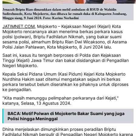
Jenazah Briptu Rian dimasukkan dalam mobil ambulans di RSUD dr Wahidin
Sudirohusodo, Kota Mojokerto, dan dibawa ke rumah duka di Kabupaten Jombang,
Minggu siang, 9 Juni 2024. Foto: Karina Norhadini
JATIMNET.COM
, Mojokerto – Kejaksaan Negeri (Kejari) Kota
Mojokerto rencananya akan menerima berkas perkara kasus
polisi (polwan), Briptu Fadhilatun Nikmah, yang bakar suami
sesama polisi, almarhum Briptu Rian Dwi Wicaksono, di Asrama
Polisi Jalan Pahlawan, Kota Mojokerto, 8 Juni 2024 lalu.
Saat ini, kasus itu tengah berproses di Polda dan Kejaksaan
Tinggi (Kejati) Jawa Timur dan bakal disidangkan di Pengadilan
Negeri Mojokerto.
Kepala Seksi Pidana Umum (Kasi Pidum) Kejari Kota Mojokerto
Nurdhina Hakim saat ditemui mengatakan sejauh ini berkas
perkara tersebut belum diserahkan ke pihaknya untuk diproses
ke pengadilan.
"Kita masih menunggu pelimpahan perkaranya dari Kejati,"
katanya, Selasa, 13 Agustus 2024.
BACA:
Motif Polwan di Mojokerto Bakar Suami yang juga
Polisi hingga Meninggal
Dhina menjelaskan dimungkinkan proses peradilan Briptu
Fadhilatul Nikmah bergulir di Pengadilan Negeri Mojokerto karena