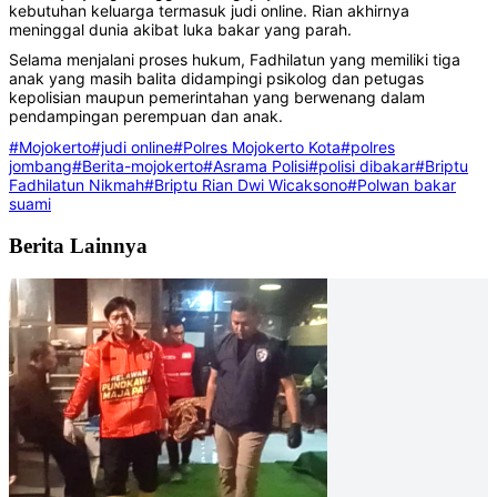
kebutuhan keluarga termasuk judi online. Rian akhirnya
meninggal dunia akibat luka bakar yang parah.
Selama menjalani proses hukum, Fadhilatun yang memiliki tiga
anak yang masih balita didampingi psikolog dan petugas
kepolisian maupun pemerintahan yang berwenang dalam
pendampingan perempuan dan anak.
#Mojokerto
#judi online
#Polres Mojokerto Kota
#polres
jombang
#Berita-mojokerto
#Asrama Polisi
#polisi dibakar
#Briptu
Fadhilatun Nikmah
#Briptu Rian Dwi Wicaksono
#Polwan bakar
suami
Berita Lainnya