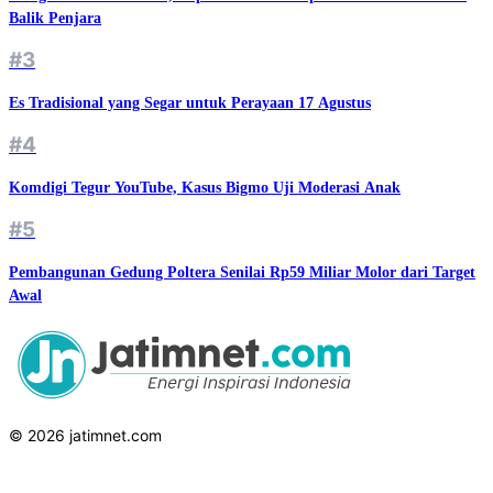
Balik Penjara
#3
Es Tradisional yang Segar untuk Perayaan 17 Agustus
#4
Komdigi Tegur YouTube, Kasus Bigmo Uji Moderasi Anak
#5
Pembangunan Gedung Poltera Senilai Rp59 Miliar Molor dari Target
Awal
© 2026 jatimnet.com