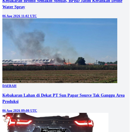
Kebakaran Bromo Semakin Meluas, BPBD Jatim Kerahkan Drone
Water Spray
06 Aug 2026 11:02 UTC
DAERAH
Kebakaran Lahan di Dekat PT Sun Papar Source Tak Ganggu Area
Produksi
06 Aug 2026 09:00 UTC