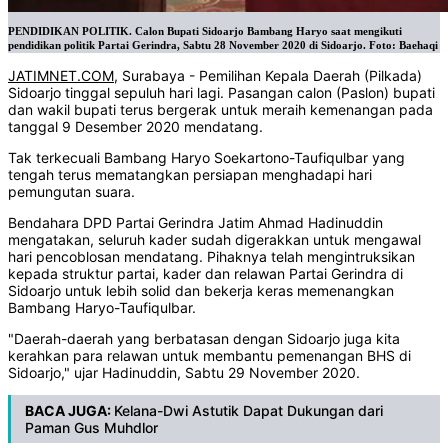
PENDIDIKAN POLITIK. Calon Bupati Sidoarjo Bambang Haryo saat mengikuti
pendidikan politik Partai Gerindra, Sabtu 28 November 2020 di Sidoarjo. Foto: Baehaqi
JATIMNET.COM
, Surabaya - Pemilihan Kepala Daerah (Pilkada)
Sidoarjo tinggal sepuluh hari lagi. Pasangan calon (Paslon) bupati
dan wakil bupati terus bergerak untuk meraih kemenangan pada
tanggal 9 Desember 2020 mendatang.
Tak terkecuali Bambang Haryo Soekartono-Taufiqulbar yang
tengah terus mematangkan persiapan menghadapi hari
pemungutan suara.
Bendahara DPD Partai Gerindra Jatim Ahmad Hadinuddin
mengatakan, seluruh kader sudah digerakkan untuk mengawal
hari pencoblosan mendatang. Pihaknya telah mengintruksikan
kepada struktur partai, kader dan relawan Partai Gerindra di
Sidoarjo untuk lebih solid dan bekerja keras memenangkan
Bambang Haryo-Taufiqulbar.
"Daerah-daerah yang berbatasan dengan Sidoarjo juga kita
kerahkan para relawan untuk membantu pemenangan BHS di
Sidoarjo," ujar Hadinuddin, Sabtu 29 November 2020.
BACA JUGA:
Kelana-Dwi Astutik Dapat Dukungan dari
Paman Gus Muhdlor