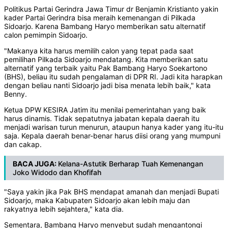
Politikus Partai Gerindra Jawa Timur dr Benjamin Kristianto yakin
kader Partai Gerindra bisa meraih kemenangan di Pilkada
Sidoarjo. Karena Bambang Haryo memberikan satu alternatif
calon pemimpin Sidoarjo.
"Makanya kita harus memilih calon yang tepat pada saat
pemilihan Pilkada Sidoarjo mendatang. Kita memberikan satu
alternatif yang terbaik yaitu Pak Bambang Haryo Soekartono
(BHS), beliau itu sudah pengalaman di DPR RI. Jadi kita harapkan
dengan beliau nanti Sidoarjo jadi bisa menata lebih baik," kata
Benny.
Ketua DPW KESIRA Jatim itu menilai pemerintahan yang baik
harus dinamis. Tidak sepatutnya jabatan kepala daerah itu
menjadi warisan turun menurun, ataupun hanya kader yang itu-itu
saja. Kepala daerah benar-benar harus diisi orang yang mumpuni
dan cakap.
BACA JUGA:
Kelana-Astutik Berharap Tuah Kemenangan
Joko Widodo dan Khofifah
"Saya yakin jika Pak BHS mendapat amanah dan menjadi Bupati
Sidoarjo, maka Kabupaten Sidoarjo akan lebih maju dan
rakyatnya lebih sejahtera," kata dia.
Sementara, Bambang Haryo menyebut sudah mengantongi