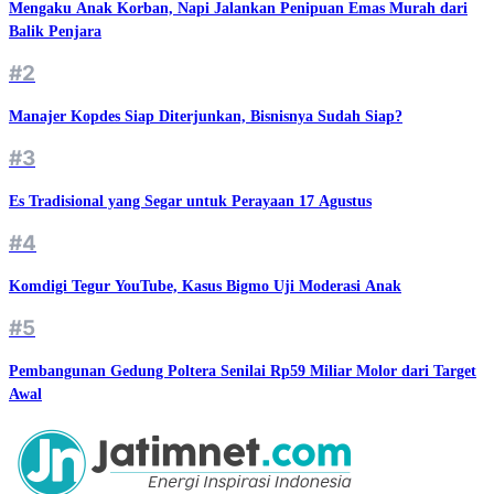
Mengaku Anak Korban, Napi Jalankan Penipuan Emas Murah dari
Balik Penjara
#2
Manajer Kopdes Siap Diterjunkan, Bisnisnya Sudah Siap?
#3
Es Tradisional yang Segar untuk Perayaan 17 Agustus
#4
Komdigi Tegur YouTube, Kasus Bigmo Uji Moderasi Anak
#5
Pembangunan Gedung Poltera Senilai Rp59 Miliar Molor dari Target
Awal