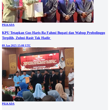
PILKADA
KPU Tetapkan Gus Haris-Ra Fahmi Bupati dan Wabup Probolinggo
Terpilih, Zulmi-Rasit Tak Hadir
09 Jan 2025 15:00 UTC
PILKADA