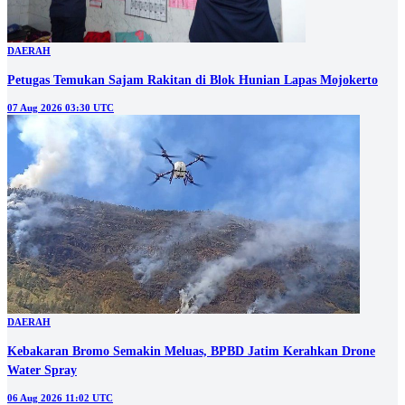
DAERAH
Petugas Temukan Sajam Rakitan di Blok Hunian Lapas Mojokerto
07 Aug 2026 03:30 UTC
DAERAH
Kebakaran Bromo Semakin Meluas, BPBD Jatim Kerahkan Drone
Water Spray
06 Aug 2026 11:02 UTC