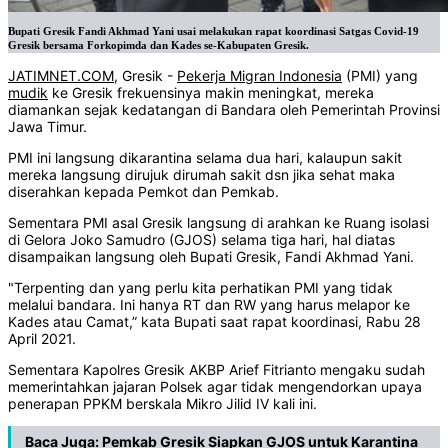
Bupati Gresik Fandi Akhmad Yani usai melakukan rapat koordinasi Satgas Covid-19
Gresik bersama Forkopimda dan Kades se-Kabupaten Gresik.
JATIMNET.COM
, Gresik -
Pekerja Migran Indonesia
(PMI) yang
mudik
ke Gresik frekuensinya makin meningkat, mereka
diamankan sejak kedatangan di Bandara oleh Pemerintah Provinsi
Jawa Timur.
PMI ini langsung dikarantina selama dua hari, kalaupun sakit
mereka langsung dirujuk dirumah sakit dsn jika sehat maka
diserahkan kepada Pemkot dan Pemkab.
Sementara PMI asal Gresik langsung di arahkan ke Ruang isolasi
di Gelora Joko Samudro (GJOS) selama tiga hari, hal diatas
disampaikan langsung oleh Bupati Gresik, Fandi Akhmad Yani.
"Terpenting dan yang perlu kita perhatikan PMI yang tidak
melalui bandara. Ini hanya RT dan RW yang harus melapor ke
Kades atau Camat,” kata Bupati saat rapat koordinasi, Rabu 28
April 2021.
Sementara Kapolres Gresik AKBP Arief Fitrianto mengaku sudah
memerintahkan jajaran Polsek agar tidak mengendorkan upaya
penerapan PPKM berskala Mikro Jilid IV kali ini.
Baca Juga:
Pemkab Gresik Siapkan GJOS untuk Karantina