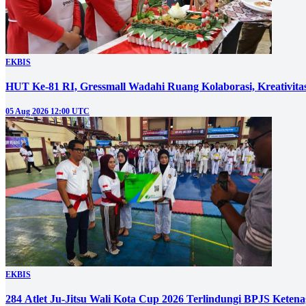
EKBIS
HUT Ke-81 RI, Gressmall Wadahi Ruang Kolaborasi, Kreativit
05 Aug 2026 12:00 UTC
EKBIS
284 Atlet Ju-Jitsu Wali Kota Cup 2026 Terlindungi BPJS Keten