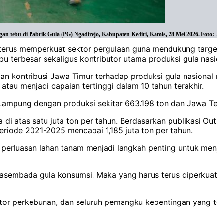
an tebu di Pabrik Gula (PG) Ngadirejo, Kabupaten Kediri, Kamis, 28 Mei 2026. Foto:
ur terus memperkuat sektor pergulaan guna mendukung tar
ebu terbesar sekaligus kontributor utama produksi gula nasi
n kontribusi Jawa Timur terhadap produksi gula nasional 
 atau menjadi capaian tertinggi dalam 10 tahun terakhir.
i Lampung dengan produksi sekitar 663.198 ton dan Jawa T
a di atas satu juta ton per tahun. Berdasarkan publikasi O
eriode 2021-2025 mencapai 1,185 juta ton per tahun.
perluasan lahan tanam menjadi langkah penting untuk menj
wasembada gula konsumsi. Maka yang harus terus diperkuat 
ektor perkebunan, dan seluruh pemangku kepentingan yang te