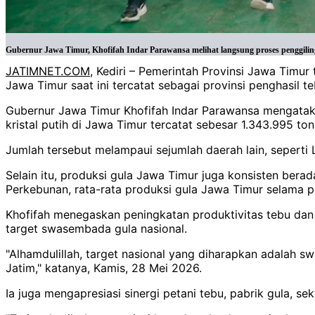
Gubernur Jawa Timur, Khofifah Indar Parawansa melihat langsung proses penggiling
JATIMNET.COM
, Kediri – Pemerintah Provinsi Jawa Tim
Jawa Timur saat ini tercatat sebagai provinsi penghasil t
Gubernur Jawa Timur Khofifah Indar Parawansa mengataka
kristal putih di Jawa Timur tercatat sebesar 1.343.995 ton
Jumlah tersebut melampaui sejumlah daerah lain, sepert
Selain itu, produksi gula Jawa Timur juga konsisten berad
Perkebunan, rata-rata produksi gula Jawa Timur selama p
Khofifah menegaskan peningkatan produktivitas tebu dan 
target swasembada gula nasional.
"Alhamdulillah, target nasional yang diharapkan adalah s
Jatim," katanya, Kamis, 28 Mei 2026.
Ia juga mengapresiasi sinergi petani tebu, pabrik gula, s