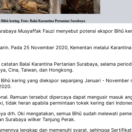
i Bìhǔ kering. Foto: Balai Karantina Pertanian Surabaya
Surabaya Musyaffak Fauzi menyebut potensi ekspor Bìhǔ ker
rin. Pada 25 November 2020, Kementan melalui Karantina P
m catatan Balai Karantina Pertanian Surabaya, selama peri
nya, Cina, Taiwan, dan Hongkong.
n, Bìhǔ kering yang diekspor sepanjang Januari - November
 2020.
sional. Ramuan tersebut dipercaya dapat mengusir masuk an
, tidak heran apabila permintaan tokek kering dari Indones
ya drh. Oki mengatakan, semua Bìhǔ sudah melewati pemeri
an Surabaya wilker Tanjung Perak.
kumennya lengkap dan memenuhi syarat, sehingga Sertifikat 