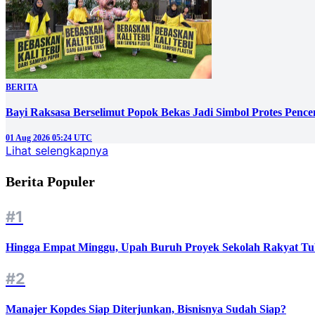
BERITA
Bayi Raksasa Berselimut Popok Bekas Jadi Simbol Protes Penc
01 Aug 2026 05:24 UTC
Lihat selengkapnya
Berita Populer
#1
Hingga Empat Minggu, Upah Buruh Proyek Sekolah Rakyat Tu
#2
Manajer Kopdes Siap Diterjunkan, Bisnisnya Sudah Siap?