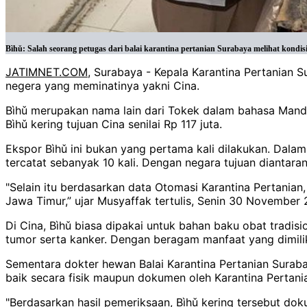
Bìhǔ: Salah seorang petugas dari balai karantina pertanian Surabaya melihat kondis
JATIMNET.COM
, Surabaya - Kepala Karantina Pertanian 
negera yang meminatinya yakni Cina.
Bìhǔ merupakan nama lain dari Tokek dalam bahasa Manda
Bìhǔ kering tujuan Cina senilai Rp 117 juta.
Ekspor Bìhǔ ini bukan yang pertama kali dilakukan. Dala
tercatat sebanyak 10 kali. Dengan negara tujuan diantara
"Selain itu berdasarkan data Otomasi Karantina Pertania
Jawa Timur,” ujar Musyaffak tertulis, Senin 30 November
Di Cina, Bìhǔ biasa dipakai untuk bahan baku obat tradi
tumor serta kanker. Dengan beragam manfaat yang dimiliki
Sementara dokter hewan Balai Karantina Pertanian Suraba
baik secara fisik maupun dokumen oleh Karantina Pertani
"Berdasarkan hasil pemeriksaan, Bìhǔ kering tersebut do