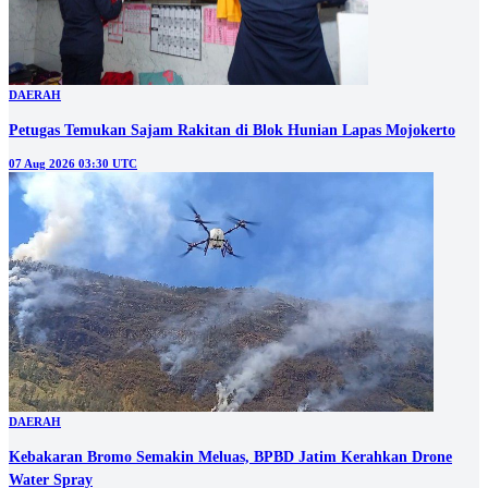
DAERAH
Petugas Temukan Sajam Rakitan di Blok Hunian Lapas Mojokerto
07 Aug 2026 03:30 UTC
DAERAH
Kebakaran Bromo Semakin Meluas, BPBD Jatim Kerahkan Drone
Water Spray