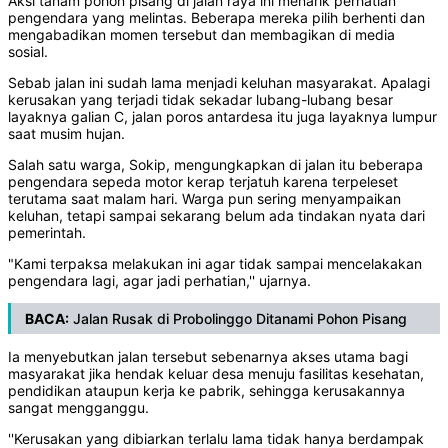
Aksi tanam pohon pisang di jalan raya ini menarik perhatian
pengendara yang melintas. Beberapa mereka pilih berhenti dan
mengabadikan momen tersebut dan membagikan di media
sosial.
Sebab jalan ini sudah lama menjadi keluhan masyarakat. Apalagi
kerusakan yang terjadi tidak sekadar lubang-lubang besar
layaknya galian C, jalan poros antardesa itu juga layaknya lumpur
saat musim hujan.
Salah satu warga, Sokip, mengungkapkan di jalan itu beberapa
pengendara sepeda motor kerap terjatuh karena terpeleset
terutama saat malam hari. Warga pun sering menyampaikan
keluhan, tetapi sampai sekarang belum ada tindakan nyata dari
pemerintah.
"Kami terpaksa melakukan ini agar tidak sampai mencelakakan
pengendara lagi, agar jadi perhatian,'' ujarnya.
BACA:
Jalan Rusak di Probolinggo Ditanami Pohon Pisang
Ia menyebutkan jalan tersebut sebenarnya akses utama bagi
masyarakat jika hendak keluar desa menuju fasilitas kesehatan,
pendidikan ataupun kerja ke pabrik, sehingga kerusakannya
sangat mengganggu.
''Kerusakan yang dibiarkan terlalu lama tidak hanya berdampak