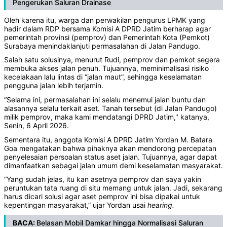
Pengerukan Saluran Drainase
Oleh karena itu, warga dan perwakilan pengurus LPMK yang
hadir dalam RDP bersama Komisi A DPRD Jatim berharap agar
pemerintah provinsi (pemprov) dan Pemerintah Kota (Pemkot)
Surabaya menindaklanjuti permasalahan di Jalan Pandugo.
Salah satu solusinya, menurut Rudi, pemprov dan pemkot segera
membuka akses jalan penuh. Tujuannya, meminimalisasi risiko
kecelakaan lalu lintas di “jalan maut”, sehingga keselamatan
pengguna jalan lebih terjamin.
“Selama ini, permasalahan ini selalu menemui jalan buntu dan
alasannya selalu terkait aset. Tanah tersebut (di Jalan Pandugo)
milik pemprov, maka kami mendatangi DPRD Jatim," katanya,
Senin, 6 April 2026.
Sementara itu, anggota Komisi A DPRD Jatim Yordan M. Batara
Goa mengatakan bahwa pihaknya akan mendorong percepatan
penyelesaian persoalan status aset jalan. Tujuannya, agar dapat
dimanfaatkan sebagai jalan umum demi keselamatan masyarakat.
“Yang sudah jelas, itu kan asetnya pemprov dan saya yakin
peruntukan tata ruang di situ memang untuk jalan. Jadi, sekarang
harus dicari solusi agar aset pemprov ini bisa dipakai untuk
kepentingan masyarakat,” ujar Yordan usai
hearing.
BACA:
Belasan Mobil Damkar hingga Normalisasi Saluran