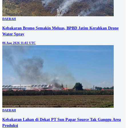
DAERAH
Kebakaran Bromo Semakin Meluas, BPBD Jatim Kerahkan Drone
Water Spray
06 Aug 2026 11:02 UTC
DAERAH
Kebakaran Lahan di Dekat PT Sun Papar Source Tak Ganggu Area
Produksi