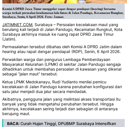
Komisi A DPRD Jawa Timur menggelar rapat dengar pendapat (hearing) bersama
warga terkait persoalan keselamatan lalu lintas di Jalan Pandugo, Kecamatan Rungkut,
Surabaya, Senin, 6 April 2026. Foto: Januar.
JATIMNET.COM
, Surabaya – Persoalan kecelakaan maut yang
berulang kali terjadi di Jalan Pandugo, Kecamatan Rungkut, Kota
Surabaya akhirnya masuk ke ruang rapat DPRD Jawa Timur
(Jatim).
Permasalahan tersebut dibahas oleh Komisi A DPRD Jatim dalam
hearing
atau rapat dengar pendapat (RDP), Senin, 6 April 2026.
Perwakilan warga dan pengurus Lembaga Pemberdayaan
Masyarakat Kelurahan (LPMK) di sekitar Jalan Pandugo sengaja
dihadirkan untuk membahas persoalan di kawasan yang dikenal
sebagai “jalan maut” tersebut.
Ketua LPMK Medokanayu, Rudi Yudianto menilai pemicu
kecelakaan di Jalan Pandugo karena perubahan konfigurasi dari
satu jalur menjadi dua jalur secara mendadak.
Akibatnya, pengguna jalan yang melintasi akses transportasi itu
banyak yang tidak mengetahui perubahan tersebut. Hingga
akhirnya, kecelakaan sering terjadi dan sebagian di antaranya
berujung maut.
BACA:
Curah Hujan Tinggi, DPUBMP Surabaya Intensifkan