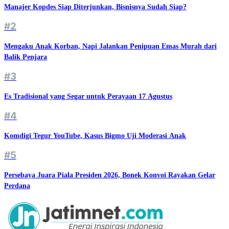
Manajer Kopdes Siap Diterjunkan, Bisnisnya Sudah Siap?
#2
Mengaku Anak Korban, Napi Jalankan Penipuan Emas Murah dari
Balik Penjara
#3
Es Tradisional yang Segar untuk Perayaan 17 Agustus
#4
Komdigi Tegur YouTube, Kasus Bigmo Uji Moderasi Anak
#5
Persebaya Juara Piala Presiden 2026, Bonek Konvoi Rayakan Gelar
Perdana