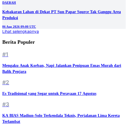
DAERAH
Kebakaran Lahan di Dekat PT Sun Papar Source Tak Ganggu Area
Produksi
06 Aug 2026 09:00 UTC
Lihat selengkapnya
Berita Populer
#1
Mengaku Anak Korban, Napi Jalankan Penipuan Emas Murah dari
Balik Penjara
#2
Es Tradisional yang Segar untuk Perayaan 17 Agustus
#3
KA BIAS Madiun-Solo Terkendala Teknis, Perjalanan Lima Kereta
Terlambat