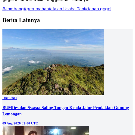
#Jombang
#perumahan
#Jalan Usaha Tani
#tanah gogol
Berita Lainnya
DAERAH
BUMDes dan Swasta Saling Tunggu Kelola Jalur Pendakian Gunung
Lemongan
09 Aug 2026 02:00 UTC