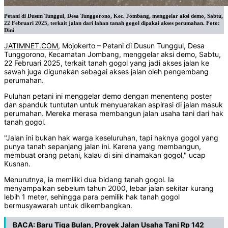
Petani di Dusun Tunggul, Desa Tunggorono, Kec. Jombang, menggelar aksi demo, Sabtu,
22 Februari 2025, terkait jalan dari lahan tanah gogol dipakai akses perumahan. Foto:
Dini
JATIMNET.COM
, Mojokerto – Petani di Dusun Tunggul, Desa
Tunggorono, Kecamatan Jombang, menggelar aksi demo, Sabtu,
22 Februari 2025, terkait tanah gogol yang jadi akses jalan ke
sawah juga digunakan sebagai akses jalan oleh pengembang
perumahan.
Puluhan petani ini menggelar demo dengan menenteng poster
dan spanduk tuntutan untuk menyuarakan aspirasi di jalan masuk
perumahan. Mereka merasa membangun jalan usaha tani dari hak
tanah gogol.
"Jalan ini bukan hak warga keseluruhan, tapi haknya gogol yang
punya tanah sepanjang jalan ini. Karena yang membangun,
membuat orang petani, kalau di sini dinamakan gogol," ucap
Kusnan.
Menurutnya, ia memiliki dua bidang tanah gogol. Ia
menyampaikan sebelum tahun 2000, lebar jalan sekitar kurang
lebih 1 meter, sehingga para pemilik hak tanah gogol
bermusyawarah untuk dikembangkan.
BACA:
Baru Tiga Bulan, Proyek Jalan Usaha Tani Rp 142