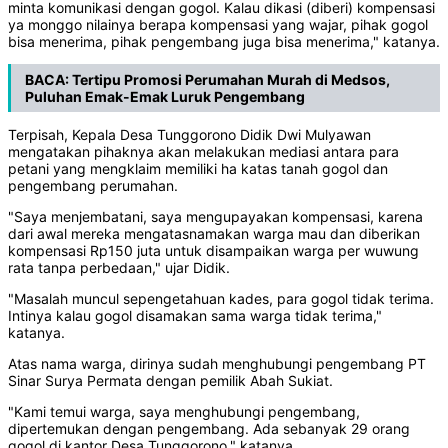
minta komunikasi dengan gogol. Kalau dikasi (diberi) kompensasi
ya monggo nilainya berapa kompensasi yang wajar, pihak gogol
bisa menerima, pihak pengembang juga bisa menerima," katanya.
BACA:
Tertipu Promosi Perumahan Murah di Medsos,
Puluhan Emak-Emak Luruk Pengembang
Terpisah, Kepala Desa Tunggorono Didik Dwi Mulyawan
mengatakan pihaknya akan melakukan mediasi antara para
petani yang mengklaim memiliki ha katas tanah gogol dan
pengembang perumahan.
"Saya menjembatani, saya mengupayakan kompensasi, karena
dari awal mereka mengatasnamakan warga mau dan diberikan
kompensasi Rp150 juta untuk disampaikan warga per wuwung
rata tanpa perbedaan," ujar Didik.
"Masalah muncul sepengetahuan kades, para gogol tidak terima.
Intinya kalau gogol disamakan sama warga tidak terima,"
katanya.
Atas nama warga, dirinya sudah menghubungi pengembang PT
Sinar Surya Permata dengan pemilik Abah Sukiat.
"Kami temui warga, saya menghubungi pengembang,
dipertemukan dengan pengembang. Ada sebanyak 29 orang
gogol di kantor Desa Tunggorono," katanya.