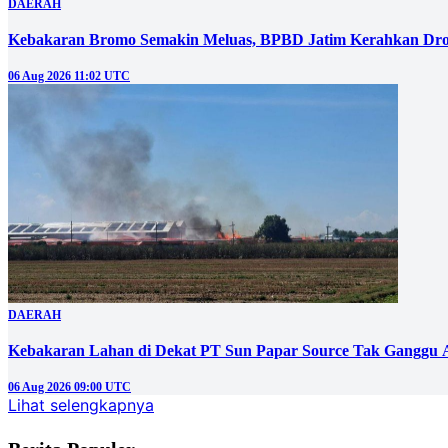
DAERAH
Kebakaran Bromo Semakin Meluas, BPBD Jatim Kerahkan Dro
06 Aug 2026 11:02 UTC
DAERAH
Kebakaran Lahan di Dekat PT Sun Papar Source Tak Ganggu 
06 Aug 2026 09:00 UTC
Lihat selengkapnya