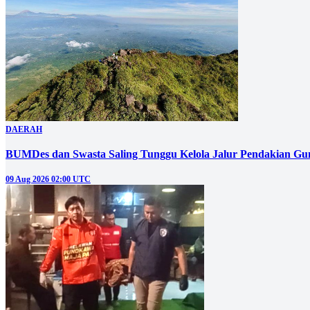
DAERAH
BUMDes dan Swasta Saling Tunggu Kelola Jalur Pendakian G
09 Aug 2026 02:00 UTC