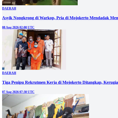
DAERAH
Asyik Nongkrong di Warkop, Pria di Mojokerto Mendadak Men
08 Aug 2026 02:00 UTC
DAERAH
Tiga Penipu Rekrutmen Kerja di Mojokerto Ditangkap, Kerugi
07 Aug 2026 07:30 UTC