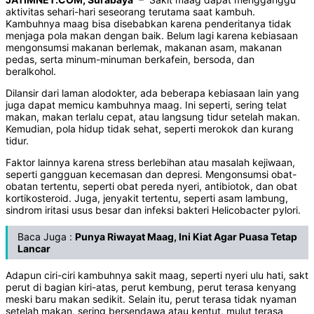
aktivitas sehari-hari seseorang terutama saat kambuh.
Kambuhnya maag bisa disebabkan karena penderitanya tidak
menjaga pola makan dengan baik. Belum lagi karena kebiasaan
mengonsumsi makanan berlemak, makanan asam, makanan
pedas, serta minum-minuman berkafein, bersoda, dan
beralkohol.
Dilansir dari laman alodokter, ada beberapa kebiasaan lain yang
juga dapat memicu kambuhnya maag. Ini seperti, sering telat
makan, makan terlalu cepat, atau langsung tidur setelah makan.
Kemudian, pola hidup tidak sehat, seperti merokok dan kurang
tidur.
Faktor lainnya karena stress berlebihan atau masalah kejiwaan,
seperti gangguan kecemasan dan depresi. Mengonsumsi obat-
obatan tertentu, seperti obat pereda nyeri, antibiotok, dan obat
kortikosteroid. Juga, jenyakit tertentu, seperti asam lambung,
sindrom iritasi usus besar dan infeksi bakteri Helicobacter pylori.
Baca Juga :
Punya Riwayat Maag
,
Ini Kiat Agar Puasa Tetap
Lancar
Adapun ciri-ciri kambuhnya sakit maag, seperti nyeri ulu hati, sakt
perut di bagian kiri-atas, perut kembung, perut terasa kenyang
meski baru makan sedikit. Selain itu, perut terasa tidak nyaman
setelah makan, sering bersendawa atau kentut, mulut terasa