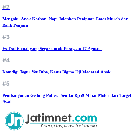
#2
Mengaku Anak Korban, Napi Jalankan Penipuan Emas Murah dari
Balik Penjara
#3
Es Tradisional yang Segar untuk Perayaan 17 Agustus
#4
Komdigi Tegur YouTube, Kasus Bigmo Uji Moderasi Anak
#5
Pembangunan Gedung Poltera Senilai Rp59 Miliar Molor dari Target
Awal