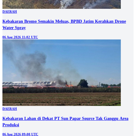
DAERAH
Kebakaran Bromo Semakin Meluas, BPBD Jatim Kerahkan Drone
Water Spray
06 Aug 2026 11:02 UTC
DAERAH
Kebakaran Lahan di Dekat PT Sun Papar Source Tak Ganggu Area
Produksi
06 Aug 2026 09:00 UTC