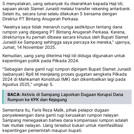
S menyatakan, uang sebanyak itu diserahkan kepada Haji Idi,
sapaan akrab Slamet Junaidi melalui transfer rekening antarbank.
Selain itu, secara tunai selalu dilakukan S bersama dengan
Direktur PT Bintang Anugerah Perkasa.
"Awalnya saya tidak menaruh curiga sedikitpun tentang dana
rumpon yang dipegang PT Bintang Anugerah Perkasa. Karena,
direkturnya itu pernah dibawa secara khusus oleh Bupati Slamet
Junaidi ke Sampang sehingga saya percaya ke mereka," ujarnya,
Jumat, 14 November 2025.
Kemudian, uang yang diterima Haji Idi diduga digunakan untuk
kepentingan politik pada Pilkada 2024.
"Sebagian dana ganti rugi rumpon dipinjam Bupati Slamet Junaidi
(sebanyak) Rp6 M menjelang proses gugatan sengketa Pilkada
2024 di Mahkamah Konstitusi (MK) dan dikembalikan lagi pada
Agustus 2025," ungkap S.
BACA:
Aktivis di Sampang Laporkan Dugaan Korupsi Dana
Rumpon ke KPK dan Kejagung
Sementara itu, Faris Reza Malik, pihak pelapor dugaan
penyelewengan dana ganti rugi kerusakan rumpon nelayan
Sampang menegaskan bahwa dana kompensasi rumpon adalah
hak mutlak nelayan. Uang tersebut bukan untuk memfasilitasi
kepentingan pemerintah maupun bupati.