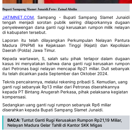
Bupati Sampang Slamet Junaidi.Foto: Zainal Abidin
JATIMNET.COM
, Sampang - Bupati Sampang Slamet Junaidi
tengah menjadi sorotan publik seiring dilaporkannya dugaan
penyelewengan dana ganti rugi kerusakan rumpon milik nelayan
di kabupaten tersebut.
Laporan itu telah dilayangkan Perkumpulan Nelayan Pantura
Madura (PNPM) ke Kejaksaan Tinggi (Kejati) dan Kepolisian
Daerah (Polda) Jawa Timur.
Kepada wartawan, S, salah satu pihak terlapor dalam dugaan
kasus ini menyatakan bahwa dana ganti rugi kerusakan rumpon
dari Petronas bagi nelayan mencapai Rp21 miliar. Duit sebanyak
itu telah dicairkan pada September dan Oktober 2024.
Teknis pencairannya, melalui rekening pribadi S. Kemudian, uang
ganti rugi sebanyak Rp13 miliar dari Petronas diserahkannya
kepada PT Bintang Anugerah Perkasa, pihak pelaksana kegiatan
kompensasi.
Sedangkan uang ganti rugi rumpon sebanyak Rp6 miliar
diserahkan kepada Bupati Sampang Slamet Junaidi.
BACA:
Tuntut Ganti Rugi Kerusakan Rumpon Rp21,19 Miliar,
Nelayan Madura Gelar Tahlil di Kantor SKK Migas