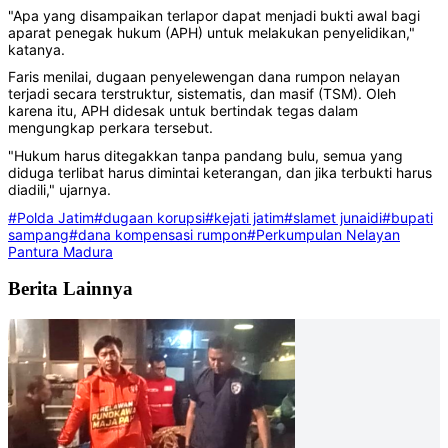
"Apa yang disampaikan terlapor dapat menjadi bukti awal bagi
aparat penegak hukum (APH) untuk melakukan penyelidikan,"
katanya.
Faris menilai, dugaan penyelewengan dana rumpon nelayan
terjadi secara terstruktur, sistematis, dan masif (TSM). Oleh
karena itu, APH didesak untuk bertindak tegas dalam
mengungkap perkara tersebut.
"Hukum harus ditegakkan tanpa pandang bulu, semua yang
diduga terlibat harus dimintai keterangan, dan jika terbukti harus
diadili," ujarnya.
#Polda Jatim
#dugaan korupsi
#kejati jatim
#slamet junaidi
#bupati
sampang
#dana kompensasi rumpon
#Perkumpulan Nelayan
Pantura Madura
Berita Lainnya