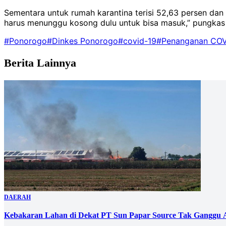
Sementara untuk rumah karantina terisi 52,63 persen dan
harus menunggu kosong dulu untuk bisa masuk,” pungka
#Ponorogo
#Dinkes Ponorogo
#covid-19
#Penanganan COV
Berita Lainnya
DAERAH
Kebakaran Lahan di Dekat PT Sun Papar Source Tak Ganggu 