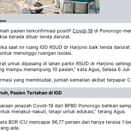
umen
ah pasien terkonfirmasi positif
Covid-19
di Ponorogo mem
sa berada diluar tenda darurat.
ika saat ini ruang IGD RSUD dr Harjono baik tenda darur
ntuk menunggu ruangan isolasi.
urat untuk dipasang di lahan parkir RSUD dr Harjono sehin
ang mampu menampung 10 pasien,” kata Agus, Selasa 6 Juli
rmasi yang membludak, jumlah kematian akibat terpapar C
uh, Pasien Tertahan di IGD
ulasaraan jenazah Covid-19 dari BPBD Ponorogo bahkan sa
ntuk menakut-nakuti, tetapi untuk edukasi,” terang Agus.
data BOR ICU mencapai 96,77 persen dan hanya tersisa 1 bed
yang ada.