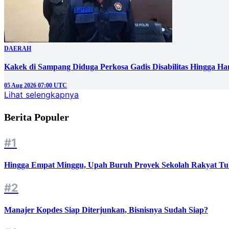
DAERAH
Kakek di Sampang Diduga Perkosa Gadis Disabilitas Hingga Ha
05 Aug 2026 07:00 UTC
Lihat selengkapnya
Berita Populer
#1
Hingga Empat Minggu, Upah Buruh Proyek Sekolah Rakyat Tu
#2
Manajer Kopdes Siap Diterjunkan, Bisnisnya Sudah Siap?