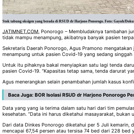
Stok tabung oksigen yang berada di RSUD dr Harjono Ponorogo. Foto: Gayuh/Dok
JATIMNET.COM
, Ponorogo – Membludaknya tambahan juml
tidak mampu menampung, akibatnya banyak pasien terpak
Sekretaris Daerah Ponorogo, Agus Pramono mengatakan j
menampung untuk pasien Covid-19 yang sedang singgah u
Untuk itu pihaknya bakal menyiapkan satu lagi tenda dar
pasien Covid-19. “Kapasitas tetap sama, tenda darurat y
Agus menerangkan selain penambahan jumlah kasus konfi
Baca Juga:
BOR Isolasi RSUD dr Harjono Ponorogo Pen
Data yang yang ia terima dalam satu hari dari tim pem
kesehatan. “Data ini harus diketahui masayarakat, bukan u
Dari data Dinkes Ponorogo diketahui per 5 Juli kemarin, 
mencapai 67,54 persen atau tersisa 74 bed dari 228 bed 