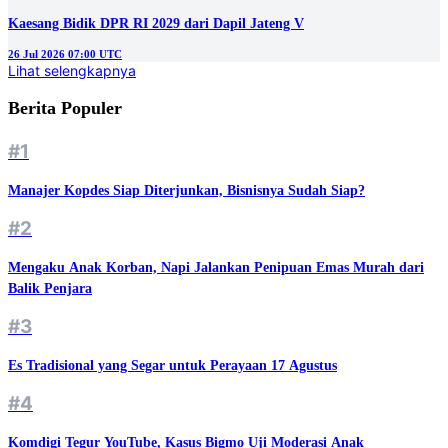
Kaesang Bidik DPR RI 2029 dari Dapil Jateng V
26 Jul 2026 07:00 UTC
Lihat selengkapnya
Berita Populer
#1
Manajer Kopdes Siap Diterjunkan, Bisnisnya Sudah Siap?
#2
Mengaku Anak Korban, Napi Jalankan Penipuan Emas Murah dari
Balik Penjara
#3
Es Tradisional yang Segar untuk Perayaan 17 Agustus
#4
Komdigi Tegur YouTube, Kasus Bigmo Uji Moderasi Anak