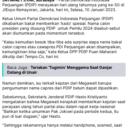
Perjuangan (PDIP) merayakan hari ulang tahunnya yang ke-50 di
JIExpo Kemayoran, Jakarta, hari ini, Selasa, 10 Januari 2023.
Ketua Umum Partai Demokrasi Indonesia Perjuangan (PDIP)
dikabarkan bakal memberikan ‘kado’ spesial. Nama calon
presiden yang diusung PDIP untuk Pemilu 2024 disebut-sebut
akan diumumkan pada momentum tersebut.
"Kalau kemudian besok tiba-tiba ada surprise siapa nama bakal
calon capres atau cawapres PDI Perjuangan akan disampaikan,
kemungkinan bisa saja,” kata Ketua DPP PDIP Puan Maharani
dikutip dari
Tempo.Co
, hari ini.
Baca Juga :
T
eriakan 'Tugimin' Menggema Saat Ganjar
Datang di Unair
Namun demikian, isu terkait kejutan dari Megawati berupa
pengumuman nama capres dari PDIP belum dapat dipastikan.
Sebelumnya, Sekretaris Jenderal PDIP Hasto Kristiyanto
mengatakan bahwa Megawati kerapkali memberikan kejutan saat
perayaan ulang tahun partai atau dalam rapat kerja nasional.
"Bahkan ketika umumkan Pak Jokowi pada periode kedua, itu
pun di luar dugaan," ujar Hasto.
"Sehingga rekamannya hanya melalui handphone, sosmed, saat