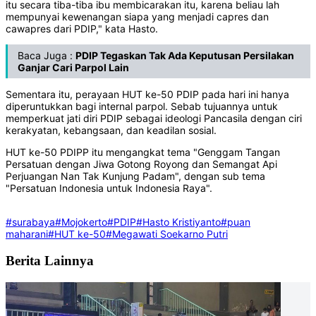
itu secara tiba-tiba ibu membicarakan itu, karena beliau lah
mempunyai kewenangan siapa yang menjadi capres dan
cawapres dari PDIP," kata Hasto.
Baca Juga :
PDIP Tegaskan Tak Ada Keputusan Persilakan
Ganjar Cari Parpol Lain
Sementara itu, perayaan HUT ke-50 PDIP pada hari ini hanya
diperuntukkan bagi internal parpol. Sebab tujuannya untuk
memperkuat jati diri PDIP sebagai ideologi Pancasila dengan ciri
kerakyatan, kebangsaan, dan keadilan sosial.
HUT ke-50 PDIPP itu mengangkat tema "Genggam Tangan
Persatuan dengan Jiwa Gotong Royong dan Semangat Api
Perjuangan Nan Tak Kunjung Padam", dengan sub tema
"Persatuan Indonesia untuk Indonesia Raya".
#surabaya
#Mojokerto
#PDIP
#Hasto Kristiyanto
#puan
maharani
#HUT ke-50
#Megawati Soekarno Putri
Berita Lainnya