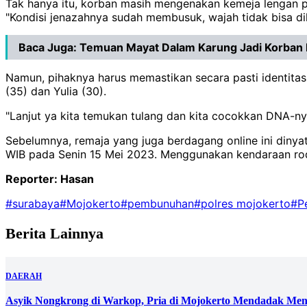
Tak hanya itu, korban masih mengenakan kemeja lengan pa
"Kondisi jenazahnya sudah membusuk, wajah tidak bisa dik
Baca Juga:
Temuan Mayat Dalam Karung Jadi Korban 
Namun, pihaknya harus memastikan secara pasti identitas
(35) dan Yulia (30).
"Lanjut ya kita temukan tulang dan kita cocokkan DNA-ny
Sebelumnya, remaja yang juga berdagang online ini dinya
WIB pada Senin 15 Mei 2023. Menggunakan kendaraan ro
Reporter: Hasan
#surabaya
#Mojokerto
#pembunuhan
#polres mojokerto
#P
Berita Lainnya
DAERAH
Asyik Nongkrong di Warkop, Pria di Mojokerto Mendadak Men