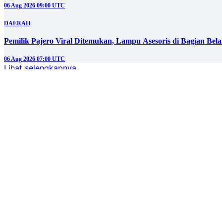
06 Aug 2026 09:00 UTC
DAERAH
Pemilik Pajero Viral Ditemukan, Lampu Asesoris di Bagian Bel
06 Aug 2026 07:00 UTC
Lihat selengkapnya
Berita Populer
#1
Manajer Kopdes Siap Diterjunkan, Bisnisnya Sudah Siap?
#2
Mengaku Anak Korban, Napi Jalankan Penipuan Emas Murah d
#3