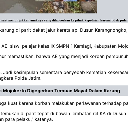
saat menunjukkan anaknya yang dilapoorkan ke pihak kepolisian karena tidak pulang
arung di parit dekat jalur kereta api Dusun Karangnongko
AE, siswi pelajar kelas IX SMPN 1 Kemlagi, Kabupaten Moj
mur memastikan, bahwa AE yang menjadi korban pembunuhan
n. Jadi kesimpulan sementara penyebab kematian kekerasan 
ngkara Polda Jatim.
o Mojokerto Digegerkan Temuan Mayat Dalam Karung
iduga kuat karena korban melakukan perlawanan terhadap p
emukan di parit tepat di bawah jembatan rel KA di Dusun 
n para pelaku," katanya.