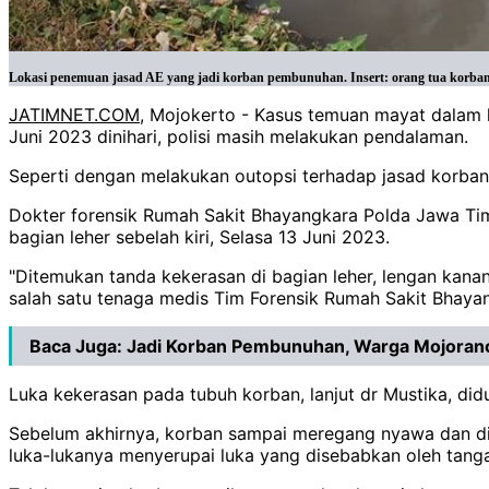
Lokasi penemuan jasad AE yang jadi korban pembunuhan. Insert: orang tua korban 
JATIMNET.COM
, Mojokerto - Kasus temuan mayat dalam k
Juni 2023 dinihari, polisi masih melakukan pendalaman.
Seperti dengan melakukan outopsi terhadap jasad korban 
Dokter forensik Rumah Sakit Bhayangkara Polda Jawa Ti
bagian leher sebelah kiri, Selasa 13 Juni 2023.
"Ditemukan tanda kekerasan di bagian leher, lengan kana
salah satu tenaga medis Tim Forensik Rumah Sakit Bhaya
Baca Juga:
Jadi Korban Pembunuhan, Warga Mojoran
Luka kekerasan pada tubuh korban, lanjut dr Mustika, d
Sebelum akhirnya, korban sampai meregang nyawa dan dit
luka-lukanya menyerupai luka yang disebabkan oleh tanga