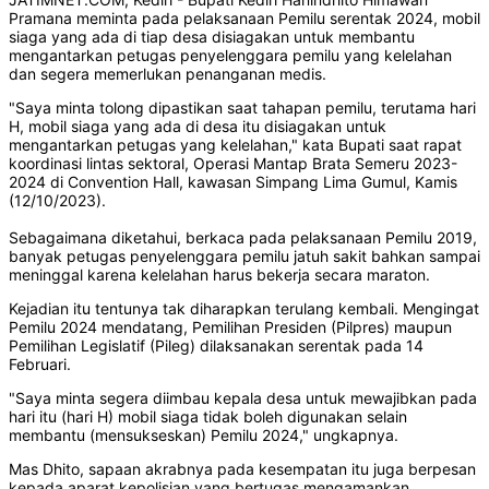
Pramana meminta pada pelaksanaan Pemilu serentak 2024, mobil
siaga yang ada di tiap desa disiagakan untuk membantu
mengantarkan petugas penyelenggara pemilu yang kelelahan
dan segera memerlukan penanganan medis.
"Saya minta tolong dipastikan saat tahapan pemilu, terutama hari
H, mobil siaga yang ada di desa itu disiagakan untuk
mengantarkan petugas yang kelelahan," kata Bupati saat rapat
koordinasi lintas sektoral, Operasi Mantap Brata Semeru 2023-
2024 di Convention Hall, kawasan Simpang Lima Gumul, Kamis
(12/10/2023).
Sebagaimana diketahui, berkaca pada pelaksanaan Pemilu 2019,
banyak petugas penyelenggara pemilu jatuh sakit bahkan sampai
meninggal karena kelelahan harus bekerja secara maraton.
Kejadian itu tentunya tak diharapkan terulang kembali. Mengingat
Pemilu 2024 mendatang, Pemilihan Presiden (Pilpres) maupun
Pemilihan Legislatif (Pileg) dilaksanakan serentak pada 14
Februari.
"Saya minta segera diimbau kepala desa untuk mewajibkan pada
hari itu (hari H) mobil siaga tidak boleh digunakan selain
membantu (mensukseskan) Pemilu 2024," ungkapnya.
Mas Dhito, sapaan akrabnya pada kesempatan itu juga berpesan
kepada aparat kepolisian yang bertugas mengamankan