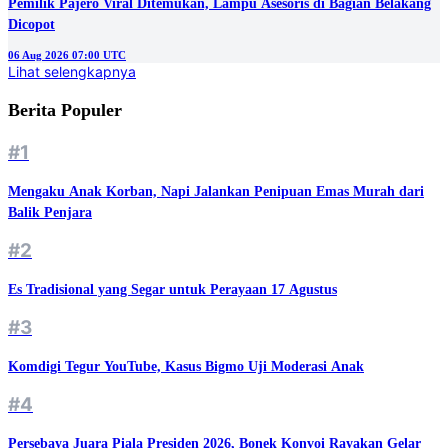
Pemilik Pajero Viral Ditemukan, Lampu Asesoris di Bagian Belakang
Dicopot
06 Aug 2026 07:00 UTC
Lihat selengkapnya
Berita Populer
#1
Mengaku Anak Korban, Napi Jalankan Penipuan Emas Murah dari
Balik Penjara
#2
Es Tradisional yang Segar untuk Perayaan 17 Agustus
#3
Komdigi Tegur YouTube, Kasus Bigmo Uji Moderasi Anak
#4
Persebaya Juara Piala Presiden 2026, Bonek Konvoi Rayakan Gelar