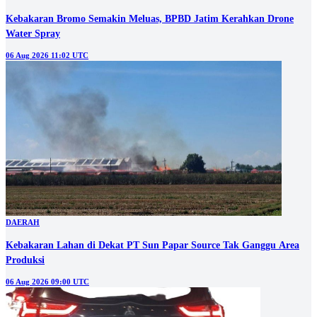
Kebakaran Bromo Semakin Meluas, BPBD Jatim Kerahkan Drone
Water Spray
06 Aug 2026 11:02 UTC
DAERAH
Kebakaran Lahan di Dekat PT Sun Papar Source Tak Ganggu Area
Produksi
06 Aug 2026 09:00 UTC