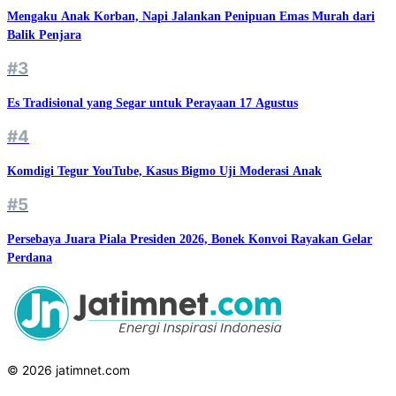
Mengaku Anak Korban, Napi Jalankan Penipuan Emas Murah dari
Balik Penjara
#3
Es Tradisional yang Segar untuk Perayaan 17 Agustus
#4
Komdigi Tegur YouTube, Kasus Bigmo Uji Moderasi Anak
#5
Persebaya Juara Piala Presiden 2026, Bonek Konvoi Rayakan Gelar
Perdana
© 2026 jatimnet.com