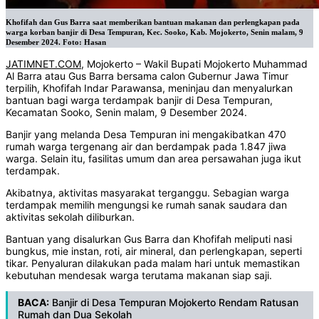
Khofifah dan Gus Barra saat memberikan bantuan makanan dan perlengkapan pada
warga korban banjir di Desa Tempuran, Kec. Sooko, Kab. Mojokerto, Senin malam, 9
Desember 2024. Foto: Hasan
JATIMNET.COM
, Mojokerto – Wakil Bupati Mojokerto Muhammad
Al Barra atau Gus Barra bersama calon Gubernur Jawa Timur
terpilih, Khofifah Indar Parawansa, meninjau dan menyalurkan
bantuan bagi warga terdampak banjir di Desa Tempuran,
Kecamatan Sooko, Senin malam, 9 Desember 2024.
Banjir yang melanda Desa Tempuran ini mengakibatkan 470
rumah warga tergenang air dan berdampak pada 1.847 jiwa
warga. Selain itu, fasilitas umum dan area persawahan juga ikut
terdampak.
Akibatnya, aktivitas masyarakat terganggu. Sebagian warga
terdampak memilih mengungsi ke rumah sanak saudara dan
aktivitas sekolah diliburkan.
Bantuan yang disalurkan Gus Barra dan Khofifah meliputi nasi
bungkus, mie instan, roti, air mineral, dan perlengkapan, seperti
tikar. Penyaluran dilakukan pada malam hari untuk memastikan
kebutuhan mendesak warga terutama makanan siap saji.
BACA:
Banjir di Desa Tempuran Mojokerto Rendam Ratusan
Rumah dan Dua Sekolah