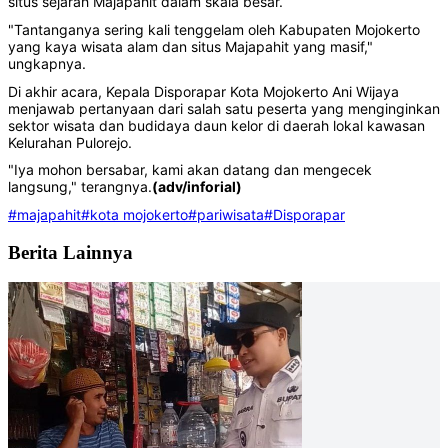
situs sejarah Majapahit dalam skala besar.
"Tantanganya sering kali tenggelam oleh Kabupaten Mojokerto
yang kaya wisata alam dan situs Majapahit yang masif,"
ungkapnya.
Di akhir acara, Kepala Disporapar Kota Mojokerto Ani Wijaya
menjawab pertanyaan dari salah satu peserta yang menginginkan
sektor wisata dan budidaya daun kelor di daerah lokal kawasan
Kelurahan Pulorejo.
"Iya mohon bersabar, kami akan datang dan mengecek
langsung," terangnya.
(adv/inforial)
#majapahit
#kota mojokerto
#pariwisata
#Disporapar
Berita Lainnya