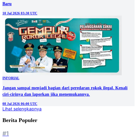
Baru
10 Jul 2026 03:30 UTC
INFORIAL
Jangan sampai menjadi bagian dari peredaran rokok ilegal. Kenali
ciri-cirinya dan laporkan jika menemukannya.
08 Jul 2026 06:00 UTC
Lihat selengkapnya
Berita Populer
#1