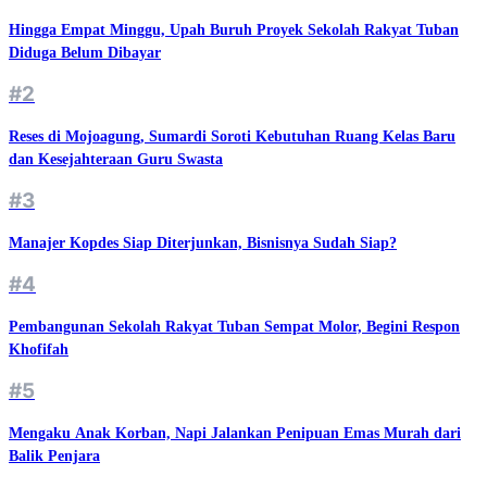
Hingga Empat Minggu, Upah Buruh Proyek Sekolah Rakyat Tuban
Diduga Belum Dibayar
#2
Reses di Mojoagung, Sumardi Soroti Kebutuhan Ruang Kelas Baru
dan Kesejahteraan Guru Swasta
#3
Manajer Kopdes Siap Diterjunkan, Bisnisnya Sudah Siap?
#4
Pembangunan Sekolah Rakyat Tuban Sempat Molor, Begini Respon
Khofifah
#5
Mengaku Anak Korban, Napi Jalankan Penipuan Emas Murah dari
Balik Penjara