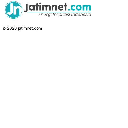
© 2026 jatimnet.com