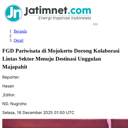
Beranda
Detail
FGD Pariwisata di Mojokerto Dorong Kolaborasi
Lintas Sektor Menuju Destinasi Unggulan
Majapahit
Reporter:
Hasan
,
Editor:
ND. Nugroho
Selasa, 16 December 2025 01:00 UTC