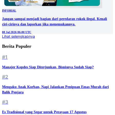
INFORIAL
Jangan sampai menjadi bagian dari peredaran rokok ilegal. Kenali
ciri-cirinya dan laporkan jika menemukannya.
08 Jul 2026 06:00 UTC
Lihat selengkapnya
Berita Populer
#1
Manajer Kopdes Siap Diterjunkan, Bisnisnya Sudah Siap?
#2
Mengaku Anak Korban, Napi Jalankan Penipuan Emas Murah dari
Balik Penjara
#3
Es Tradisional yang Segar untuk Perayaan 17 Agustus