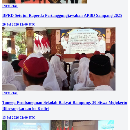
INFORIAL
DPRD Setujui Raperda Pertanggungjawaban APBD Sampang 2025
20 Jul 2026 12:00 UTC
INFORIAL
Tunggu Pembangunan Sekolah Rakyat Rampung, 30 Siswa Mojokerto
Diberangkatkan ke Kediri
13 Jul 2026 02:00 UTC