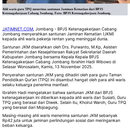
Ahli waris guru TPQ menerima santunan Jaminan Kematian dari BPJS
Ketenagakerjaan Cabang Jombang. Foto: BPJS Ketenagakerjaan Jombang.
JATIMNET.COM
, Jombang - BPJS Ketenagakerjaan Cabang
Jombang menyerahkan santunan Jaminan Kematian (JKM)
kepada ahli waris pekerja rentan yang meninggal dunia.
Santunan JKM diserahkan oleh Drs. Purwanto, M.Kp, Asisten
Pemerintahan dan Kesejahteraan Rakyat Sekretariat Daerah
Kabupaten Jombang bersama Kepala Kepala BPJS
Ketenagakerjaan Cabang Jombang Ibrahim Hadi Wibowo di
Selasar Wonosalam, Kamis, 13 November 2025.
Penyerahan santunan JKM yang dihadiri oleh para guru Taman
Pendidikan Qur’an (TPQ) ini disambut hangat oleh para ahli waris
selaku keluarga penerima manfaat.
Ibrahim Hadi mengatakan bahwa santunan JKM dari BPJS
ketenagakerjaan ini diberikan kepada ahli waris dari Susiati, Guru
TPQ yang berasal dari Diwek. Selain itu, Khoirul Waroh, Guru TPQ
yang berasal dari Mojoagung.
Masing-masing ahli waris menerima santunan JKM sebanyak
Rp42 juta untuk jaminan perlindungan sosial dan meringankan
beban keluarga.