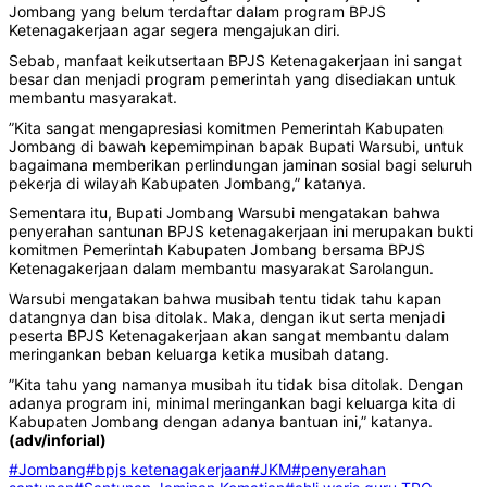
Jombang yang belum terdaftar dalam program BPJS
Ketenagakerjaan agar segera mengajukan diri.
Sebab, manfaat keikutsertaan BPJS Ketenagakerjaan ini sangat
besar dan menjadi program pemerintah yang disediakan untuk
membantu masyarakat.
”Kita sangat mengapresiasi komitmen Pemerintah Kabupaten
Jombang di bawah kepemimpinan bapak Bupati Warsubi, untuk
bagaimana memberikan perlindungan jaminan sosial bagi seluruh
pekerja di wilayah Kabupaten Jombang,” katanya.
Sementara itu, Bupati Jombang Warsubi mengatakan bahwa
penyerahan santunan BPJS ketenagakerjaan ini merupakan bukti
komitmen Pemerintah Kabupaten Jombang bersama BPJS
Ketenagakerjaan dalam membantu masyarakat Sarolangun.
Warsubi mengatakan bahwa musibah tentu tidak tahu kapan
datangnya dan bisa ditolak. Maka, dengan ikut serta menjadi
peserta BPJS Ketenagakerjaan akan sangat membantu dalam
meringankan beban keluarga ketika musibah datang.
”Kita tahu yang namanya musibah itu tidak bisa ditolak. Dengan
adanya program ini, minimal meringankan bagi keluarga kita di
Kabupaten Jombang dengan adanya bantuan ini,” katanya.
(adv/inforial)
#Jombang
#bpjs ketenagakerjaan
#JKM
#penyerahan