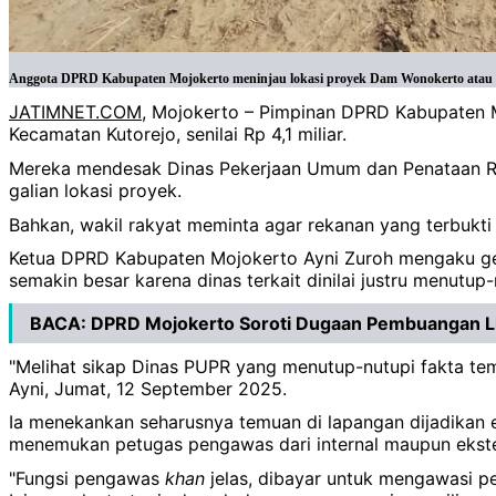
Anggota DPRD Kabupaten Mojokerto meninjau lokasi proyek Dam Wonokerto atau ir
JATIMNET.COM
, Mojokerto – Pimpinan DPRD Kabupaten 
Kecamatan Kutorejo, senilai Rp 4,1 miliar.
Mereka mendesak Dinas Pekerjaan Umum dan Penataan Rua
galian lokasi proyek.
Bahkan, wakil rakyat meminta agar rekanan yang terbukt
Ketua DPRD Kabupaten Mojokerto Ayni Zuroh mengaku ger
semakin besar karena dinas terkait dinilai justru menutu
BACA:
DPRD Mojokerto Soroti Dugaan Pembuangan Li
"Melihat sikap Dinas PUPR yang menutup-nutupi fakta tem
Ayni, Jumat, 12 September 2025.
Ia menekankan seharusnya temuan di lapangan dijadikan ev
menemukan petugas pengawas dari internal maupun ekste
"Fungsi pengawas
khan
jelas, dibayar untuk mengawasi pe