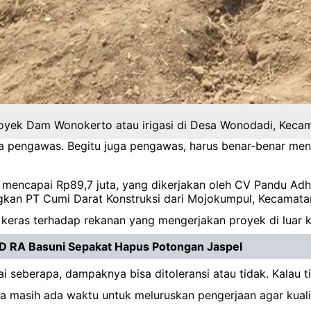
yek Dam Wonokerto atau irigasi di Desa Wonodadi, Kecam
da pengawas. Begitu juga pengawas, harus benar-benar men
mencapai Rp89,7 juta, yang dikerjakan oleh CV Pandu Adhi
gkan PT Cumi Darat Konstruksi dari Mojokumpul, Kecamata
eras terhadap rekanan yang mengerjakan proyek di luar k
D RA Basuni Sepakat Hapus Potongan Jaspel
i seberapa, dampaknya bisa ditoleransi atau tidak. Kalau ti
a masih ada waktu untuk meluruskan pengerjaan agar kualit