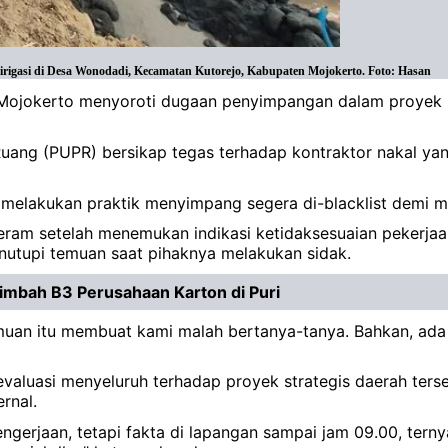
igasi di Desa Wonodadi, Kecamatan Kutorejo, Kabupaten Mojokerto. Foto: Hasan
Mojokerto menyoroti dugaan penyimpangan dalam proyek D
ng (PUPR) bersikap tegas terhadap kontraktor nakal yan
i melakukan praktik menyimpang segera di-blacklist demi 
am setelah menemukan indikasi ketidaksesuaian pekerjaan
p-nutupi temuan saat pihaknya melakukan sidak.
mbah B3 Perusahaan Karton di Puri
uan itu membuat kami malah bertanya-tanya. Bahkan, ada ap
aluasi menyeluruh terhadap proyek strategis daerah terseb
rnal.
ngerjaan, tetapi fakta di lapangan sampai jam 09.00, tern