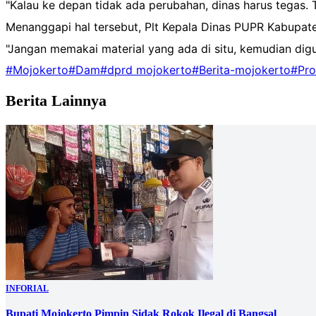
"Kalau ke depan tidak ada perubahan, dinas harus tegas. 
Menanggapi hal tersebut, Plt Kepala Dinas PUPR Kabupa
"Jangan memakai material yang ada di situ, kemudian digun
#Mojokerto
#Dam
#dprd mojokerto
#Berita-mojokerto
#Pro
Berita Lainnya
INFORIAL
Bupati Mojokerto Pimpin Sidak Rokok Ilegal di Bangsal