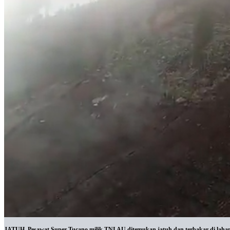
JATUH. Pesawat Super Tucano milik TNI AU ditemukan jatuh dan terbakar di laha