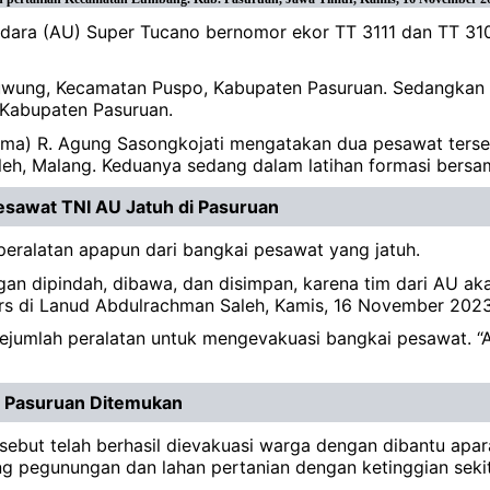
dara (AU) Super Tucano bernomor ekor TT 3111 dan TT 3103
uwung, Kecamatan Puspo, Kabupaten Pasuruan. Sedangkan s
Kabupaten Pasuruan.
sma) R. Agung Sasongkojati mengatakan dua pesawat ters
eh, Malang. Keduanya sedang dalam latihan formasi bersa
sawat TNI AU Jatuh di Pasuruan
eralatan apapun dari bangkai pesawat yang jatuh.
n dipindah, dibawa, dan disimpan, karena tim dari AU ak
pers di Lanud Abdulrachman Saleh, Kamis, 16 November 2023
lah peralatan untuk mengevakuasi bangkai pesawat. “AU
i Pasuruan Ditemukan
sebut telah berhasil dievakuasi warga dengan dibantu apar
g pegunungan dan lahan pertanian dengan ketinggian sekit