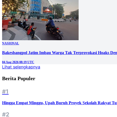
NASIONAL
Bakesbangpol Jatim Imbau Warga Tak Terprovokasi Hoaks D
04 Aug 2026 08:19 UTC
Lihat selengkapnya
Berita Populer
#1
Hingga Empat Minggu, Upah Buruh Proyek Sekolah Rakyat Tu
#2