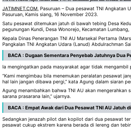
JATIMNET.COM
, Pasuruan – Dua pesawat TNI Angkatan U
Pasuruan, Kamis siang, 16 November 2023.
Satu pesawat ditemukan jatuh di bawah tebing Desa Ked
pegunungan Kundi, Desa Wonorejo, Kecamatan Lumbang, 
Kepala Dinas Penerangan TNI AU Marsekal Pertama (Mar
Pangkalan TNI Angkatan Udara (Lanud) Abdulrachman Sal
BACA :
Dugaan Sementara Penyebab Jatuhnya Dua Pe
Ia mengingatkan pada masyarakat agar tidak mengambil p
“Kami mengimbau bila menemukan peralatan pesawat janga
hal lain jangan dibawa pergi,” kata Agung dalam siaran 
Agung menambahkan bahwa TNI AU akan mengerahkan sejum
sarana prasarana lain,” ujarnya.
BACA : Empat Awak dari Dua Pesawat TNI AU Jatuh d
Sedangkan jenazah pilot dan kopilot dari dua pesawat ter
pesawat cukup ekstrem karena berada di lereng dan tebin