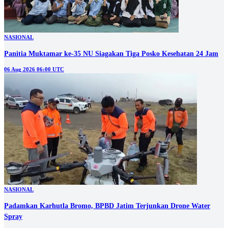
NASIONAL
Panitia Muktamar ke-35 NU Siagakan Tiga Posko Kesehatan 24 Jam
06 Aug 2026 06:00 UTC
NASIONAL
Padamkan Karhutla Bromo, BPBD Jatim Terjunkan Drone Water
Spray