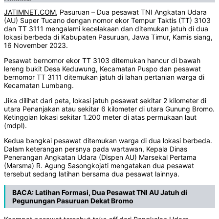
JATIMNET.COM
, Pasuruan – Dua pesawat TNI Angkatan Udara
(AU) Super Tucano dengan nomor ekor Tempur Taktis (TT) 3103
dan TT 3111 mengalami kecelakaan dan ditemukan jatuh di dua
lokasi berbeda di Kabupaten Pasuruan, Jawa Timur, Kamis siang,
16 November 2023.
Pesawat bernomor ekor TT 3103 ditemukan hancur di bawah
lereng bukit Desa Keduwung, Kecamatan Puspo dan pesawat
bernomor TT 3111 ditemukan jatuh di lahan pertanian warga di
Kecamatan Lumbang.
Jika dilihat dari peta, lokasi jatuh pesawat sekitar 2 kilometer di
utara Penanjakan atau sekitar 6 kilometer di utara Gunung Bromo.
Ketinggian lokasi sekitar 1.200 meter di atas permukaan laut
(mdpl).
Kedua bangkai pesawat ditemukan warga di dua lokasi berbeda.
Dalam keterangan persnya pada wartawan, Kepala Dinas
Penerangan Angkatan Udara (Dispen AU) Marsekal Pertama
(Marsma) R. Agung Sasongkojati mengatakan dua pesawat
tersebut sedang latihan bersama dua pesawat lainnya.
BACA:
Latihan Formasi, Dua Pesawat TNI AU Jatuh di
Pegunungan Pasuruan Dekat Bromo