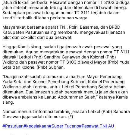
jatuh di lokasi berbeda. Pesawat dengan nomor TT 3103 diduga
jatuh setelah menabrak tebing dan ditemukan di bawah lereng.
Sedangkan pesawat dengan nomor TT 3111 terjatuh dalam
kondisi terbalik di lahan perkebunan warga.
Masyarakat bersama aparat TNI, Polri, Basarnas, dan BPBD
Kabupaten Pasuruan saling membantu mengevakuasi jenazah
pilot dan co-pilot dari dua pesawat.
Hingga Kamis siang, sudah tiga jenazah awak pesawat yang
ditemukan. Agung mengatakan pesawat dengan nomor TT 3111
diawaki Letkol (Pnb) Sandhra Gunawan dan Kolonel (Pnb)
Widiono dan pesawat nomor TT 3103 diawaki Mayor (Pnb) Yuda
Seta dan Kolonel (Pnb) Subhan.
“Dua jenazah sudah ditemukan, almarhum Mayor Penerbang
Yuda Seta dan Kolonel Penerbang Subhan, Kolonel Penerbang
Widiono sudah ketemu, untuk Letkol Penerbang Sandra belum
ditemukan. Dua jenazah sudah bergerak menuju jalan dan akan
dibawa ambulans ke Lanud Abdurahman Saleh,” katanya Kamis
siang.
Namun menurut informasi terakhir, jenazah Letkol (Pnb) Sandhra
Gunawan juga sudah ditemukan. (*)
#Pasuruan
#kecelakaan
#Super Tucano
#Pesawat TNI AU