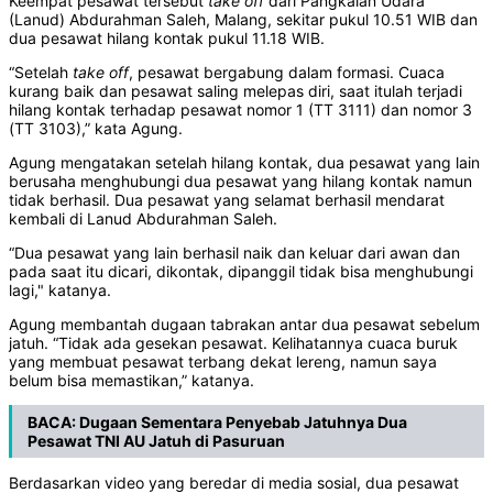
Keempat pesawat tersebut
take
off
dari Pangkalan Udara
(Lanud) Abdurahman Saleh, Malang, sekitar pukul 10.51 WIB dan
dua pesawat hilang kontak pukul 11.18 WIB.
“Setelah
take
off
, pesawat bergabung dalam formasi. Cuaca
kurang baik dan pesawat saling melepas diri, saat itulah terjadi
hilang kontak terhadap pesawat nomor 1 (TT 3111) dan nomor 3
(TT 3103),” kata Agung.
Agung mengatakan setelah hilang kontak, dua pesawat yang lain
berusaha menghubungi dua pesawat yang hilang kontak namun
tidak berhasil. Dua pesawat yang selamat berhasil mendarat
kembali di Lanud Abdurahman Saleh.
“Dua pesawat yang lain berhasil naik dan keluar dari awan dan
pada saat itu dicari, dikontak, dipanggil tidak bisa menghubungi
lagi," katanya.
Agung membantah dugaan tabrakan antar dua pesawat sebelum
jatuh. “Tidak ada gesekan pesawat. Kelihatannya cuaca buruk
yang membuat pesawat terbang dekat lereng, namun saya
belum bisa memastikan,” katanya.
BACA:
Dugaan Sementara Penyebab Jatuhnya Dua
Pesawat TNI AU Jatuh di Pasuruan
Berdasarkan video yang beredar di media sosial, dua pesawat