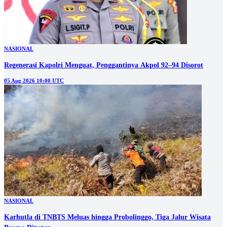
NASIONAL
Regenerasi Kapolri Menguat, Penggantinya Akpol 92–94 Disorot
05 Aug 2026 10:00 UTC
NASIONAL
Karhutla di TNBTS Meluas hingga Probolinggo, Tiga Jalur Wisata