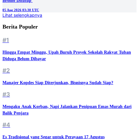
05 Aug 2026 03:30 UTC
Lihat selengkapnya
Berita Populer
#1
Hingga Empat Minggu, Upah Buruh Proyek Sekolah Rakyat Tuban
Diduga Belum Dibayar
#2
Manajer Kopdes Siap Diterjunkan, Bisnisnya Sudah Siap?
#3
Mengaku Anak Korban, Napi Jalankan Penipuan Emas Murah dari
Balik Penjara
#4
Es Tradisional yang Segar untuk Perayaan 17 Agustus