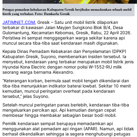
Petugas pemadam kebakaran Kabupaten Gresik berjibaku memadamkan sebuah mobil
listrik yang terbakar. Foto: Damkarla Gresik
JATIMNET.COM
, Gresik – Satu unit mobil listrik dilaporkan
terbakar di kawasan Jalan Mayjen Sungkono Blok B/4, Desa
Gulomantung, Kecamatan Kebomas, Gresik, Rabu, 22 April 2026.
Peristiwa ini sempat menggegerkan warga sekitar karena api
muncul secara tiba-tiba saat kendaraan masih digunakan.
Kepala Dinas Pemadam Kebakaran dan Penyelamatan (DPKP)
Kabupaten Gresik, Suyono, membenarkan insiden tersebut. Ia
menyebut, kendaraan yang terbakar merupakan mobil listrik jenis
Hyundai Kona Electric dengan nomor polisi W-1552-RU milik
seorang warga bernama Alexandro.
“Keterangan korban, bermula saat mobil tengah dikendarai dan
tiba-tiba menunjukkan indikator baterai lowbat. Sekitar 10 menit
kemudian, muncul peringatan overheat pada kendaraan
tersebut,” jelas Suyono.
Setelah muncul peringatan panas berlebih, kendaraan tiba-tiba
mengeluarkan percikan api. Api kemudian dengan cepat
membesar hingga membakar sebagian besar bodi mobil.
Pemilik kendaraan sempat berupaya memadamkan api
menggunakan alat pemadam api ringan (APAR). Namun, api tidak
berhasil dikendalikan sehingga ia segera menghubungi petugas