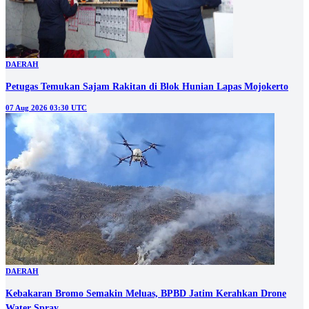
DAERAH
Petugas Temukan Sajam Rakitan di Blok Hunian Lapas Mojokerto
07 Aug 2026 03:30 UTC
DAERAH
Kebakaran Bromo Semakin Meluas, BPBD Jatim Kerahkan Drone
Water Spray