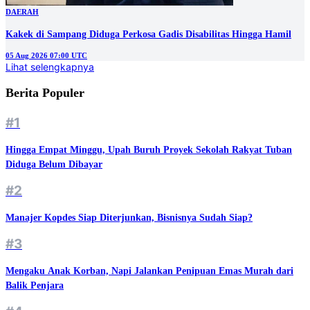
DAERAH
Kakek di Sampang Diduga Perkosa Gadis Disabilitas Hingga Hamil
05 Aug 2026 07:00 UTC
Lihat selengkapnya
Berita Populer
#1
Hingga Empat Minggu, Upah Buruh Proyek Sekolah Rakyat Tuban
Diduga Belum Dibayar
#2
Manajer Kopdes Siap Diterjunkan, Bisnisnya Sudah Siap?
#3
Mengaku Anak Korban, Napi Jalankan Penipuan Emas Murah dari
Balik Penjara