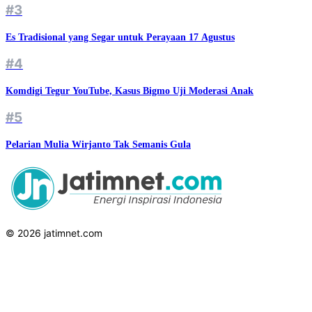
#3
Es Tradisional yang Segar untuk Perayaan 17 Agustus
#4
Komdigi Tegur YouTube, Kasus Bigmo Uji Moderasi Anak
#5
Pelarian Mulia Wirjanto Tak Semanis Gula
© 2026 jatimnet.com