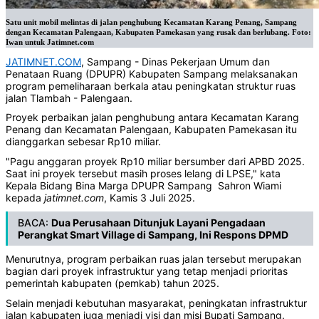
Satu unit mobil melintas di jalan penghubung Kecamatan Karang Penang, Sampang
dengan Kecamatan Palengaan, Kabupaten Pamekasan yang rusak dan berlubang. Foto:
Iwan untuk Jatimnet.com
JATIMNET.COM
, Sampang - Dinas Pekerjaan Umum dan
Penataan Ruang (DPUPR) Kabupaten Sampang melaksanakan
program pemeliharaan berkala atau peningkatan struktur ruas
jalan Tlambah - Palengaan.
Proyek perbaikan jalan penghubung antara Kecamatan Karang
Penang dan Kecamatan Palengaan, Kabupaten Pamekasan itu
dianggarkan sebesar Rp10 miliar.
"Pagu anggaran proyek Rp10 miliar bersumber dari APBD 2025.
Saat ini proyek tersebut masih proses lelang di LPSE," kata
Kepala Bidang Bina Marga DPUPR Sampang Sahron Wiami
kepada
jatimnet.com
, Kamis 3 Juli 2025.
BACA:
Dua Perusahaan Ditunjuk Layani Pengadaan
Perangkat Smart Village di Sampang, Ini Respons DPMD
Menurutnya, program perbaikan ruas jalan tersebut merupakan
bagian dari proyek infrastruktur yang tetap menjadi prioritas
pemerintah kabupaten (pemkab) tahun 2025.
Selain menjadi kebutuhan masyarakat, peningkatan infrastruktur
jalan kabupaten juga menjadi visi dan misi Bupati Sampang.