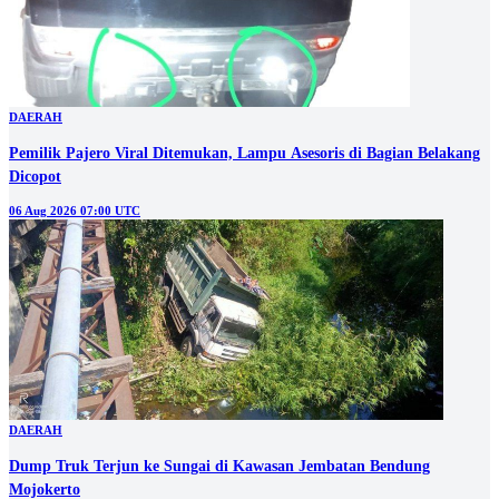
DAERAH
Pemilik Pajero Viral Ditemukan, Lampu Asesoris di Bagian Belakang
Dicopot
06 Aug 2026 07:00 UTC
DAERAH
Dump Truk Terjun ke Sungai di Kawasan Jembatan Bendung
Mojokerto