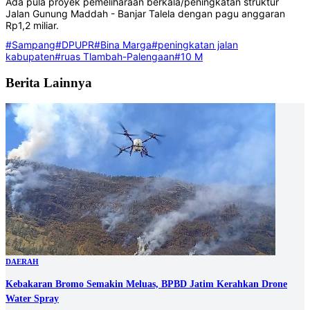
Ada pula proyek pemeliharaan berkala/peningkatan struktur
Jalan Gunung Maddah - Banjar Talela dengan pagu anggaran
Rp1,2 miliar.
#Sampang
#DPUPR
#Bina Marga
#peningkatan jalan
kabupaten
#ruas Tlambah-Palengaan
#10 M
Berita Lainnya
DAERAH
Kebakaran Bromo Semakin Meluas, BPBD Jatim Kerahkan Drone
Water Spray