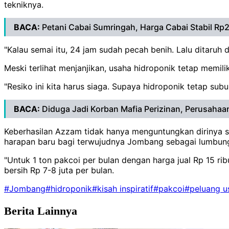
tekniknya.
BACA:
Petani Cabai Sumringah, Harga Cabai Stabil Rp
"Kalau semai itu, 24 jam sudah pecah benih. Lalu ditaruh d
Meski terlihat menjanjikan, usaha hidroponik tetap memilik
"Resiko ini kita harus siaga. Supaya hidroponik tetap subu
BACA:
Diduga Jadi Korban Mafia Perizinan, Perusahaa
Keberhasilan Azzam tidak hanya menguntungkan dirinya sen
harapan baru bagi terwujudnya Jombang sebagai lumbung 
"Untuk 1 ton pakcoi per bulan dengan harga jual Rp 15 ri
bersih Rp 7-8 juta per bulan.
#Jombang
#hidroponik
#kisah inspiratif
#pakcoi
#peluang u
Berita Lainnya