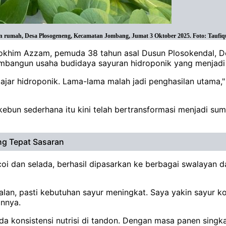
n rumah, Desa Plosogeneng, Kecamatan Jombang, Jumat 3 Oktober 2025. Foto: Taufi
i Rokhim Azzam, pemuda 38 tahun asal Dusun Plosokendal,
 membangun usaha budidaya sayuran hidroponik yang menjad
lajar hidroponik. Lama-lama malah jadi penghasilan utama,
 kebun sederhana itu kini telah bertransformasi menjadi
g Tepat Sasaran
oi dan selada, berhasil dipasarkan ke berbagai swalayan d
lan, pasti kebutuhan sayur meningkat. Saya yakin sayur ko
annya.
a konsistensi nutrisi di tandon. Dengan masa panen singk