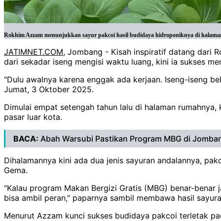
Rokhim Azzam menunjukkan sayur pakcoi hasil budidaya hidroponiknya di halama
JATIMNET.COM
, Jombang - Kisah inspiratif datang dar
dari sekadar iseng mengisi waktu luang, kini ia sukses
"Dulu awalnya karena enggak ada kerjaan. Iseng-iseng be
Jumat, 3 Oktober 2025.
Dimulai empat setengah tahun lalu di halaman rumahnya,
pasar luar kota.
BACA:
Abah Warsubi Pastikan Program MBG di Jomban
Dihalamannya kini ada dua jenis sayuran andalannya, pakc
Gema.
"Kalau program Makan Bergizi Gratis (MBG) benar-benar ja
bisa ambil peran," paparnya sambil membawa hasil sayur
Menurut Azzam kunci sukses budidaya pakcoi terletak pad