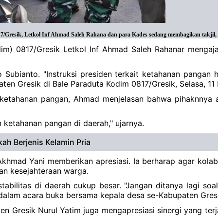
Gresik, Letkol Inf Ahmad Saleh Rahana dan para Kades sedang membagikan takjil, Se
andim) 0817/Gresik Letkol Inf Ahmad Saleh Rahanar menga
Subianto. "Instruksi presiden terkait ketahanan pangan 
en Gresik di Bale Paraduta Kodim 0817/Gresik, Selasa, 11
etahanan pangan, Ahmad menjelasan bahwa pihaknnya a
ketahanan pangan di daerah," ujarnya.
h Berjenis Kelamin Pria
khmad Yani memberikan apresiasi. Ia berharap agar kolab
an kesejahteraan warga.
abilitas di daerah cukup besar. "Jangan ditanya lagi soa
 dalam acara buka bersama kepala desa se-Kabupaten Gresi
n Gresik Nurul Yatim juga mengapresiasi sinergi yang terj