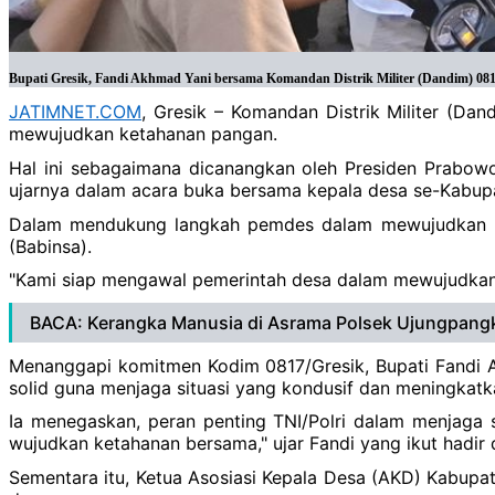
Bupati Gresik, Fandi Akhmad Yani bersama Komandan Distrik Militer (Dandim) 0817/
JATIMNET.COM
, Gresik – Komandan Distrik Militer (D
mewujudkan ketahanan pangan.
Hal ini sebagaimana dicanangkan oleh Presiden Prabowo 
ujarnya dalam acara buka bersama kepala desa se-Kabupat
Dalam mendukung langkah pemdes dalam mewujudkan k
(Babinsa).
"Kami siap mengawal pemerintah desa dalam mewujudkan 
BACA: Kerangka Manusia di Asrama Polsek Ujungpangka
Menanggapi komitmen Kodim 0817/Gresik, Bupati Fandi A
solid guna menjaga situasi yang kondusif dan meningkatk
Ia menegaskan, peran penting TNI/Polri dalam menjaga st
wujudkan ketahanan bersama," ujar Fandi yang ikut hadir
Sementara itu, Ketua Asosiasi Kepala Desa (AKD) Kabupate