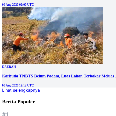
06 Aug 2026 02:00 UTC
DAERAH
Karhutla TNBTS Belum Padam, Luas Lahan Terbakar Meluas J
05 Aug 2026 12:12 UTC
Lihat selengkapnya
Berita Populer
#1