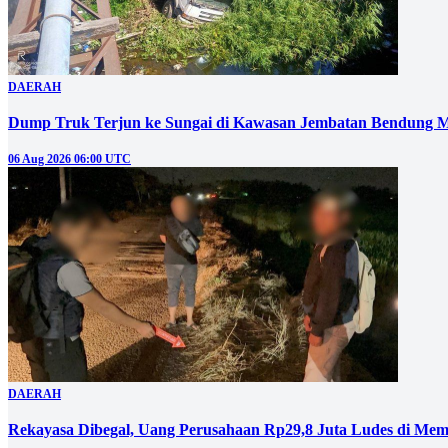
DAERAH
Dump Truk Terjun ke Sungai di Kawasan Jembatan Bendung M
06 Aug 2026 06:00 UTC
DAERAH
Rekayasa Dibegal, Uang Perusahaan Rp29,8 Juta Ludes di Mem