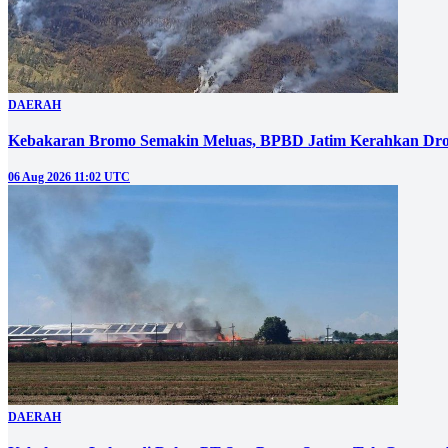
DAERAH
Kebakaran Bromo Semakin Meluas, BPBD Jatim Kerahkan Dro
06 Aug 2026 11:02 UTC
DAERAH