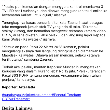
"Pelaku pun kemudian dengan menggunakan troli membawa 3
TV LED hasil curiannya, dan dibawa menggunakan taksi online ke
Kecamatan Kalisat untuk dijual," ulasnya.
Terungkapnya kasus pencurian itu, kata Zaenuri, saat petugas
toko mengecek jumlah stok TV yang ada di toko. "Diketahui
stokny kurang, dan kemudian mengecek rekaman kamera video
CCTV, di sana diketahui aksi pelaku, dan langsung lapor kepada
kami (Polsek Kaliwates)," ujarnya.
"Kemudian pada Rabu 22 Maret 2023 kemarin, pelaku
mengulangi aksinya dan langsung diringkus dan diamankan ke
Mapolsek Kaliwates. Ditanya alasan mencuri, pelaku katanya
terlilit utang," sambung Zaenuri.
Terkait aksi pelaku, mantan Kapolsek Muncar ini mengatakan,
kerugian yang dialami kurang lebih Rp 12 juta. "Pelaku terancam
Pasal 363 KUHP tentang pencurian. Ancamannya tujuh tahun
penjara," tandasnya.
Reporter: Arta Hatta
#surabaya
#Mojokerto
#Jember
#Pencuri Terekam
CCTV
#Transmart
Berita Lainnya