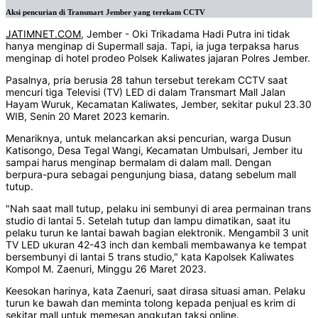
Aksi pencurian di Transmart Jember yang terekam CCTV
JATIMNET.COM
, Jember - Oki Trikadama Hadi Putra ini tidak
hanya menginap di Supermall saja. Tapi, ia juga terpaksa harus
menginap di hotel prodeo Polsek Kaliwates jajaran Polres Jember.
Pasalnya, pria berusia 28 tahun tersebut terekam CCTV saat
mencuri tiga Televisi (TV) LED di dalam Transmart Mall Jalan
Hayam Wuruk, Kecamatan Kaliwates, Jember, sekitar pukul 23.30
WIB, Senin 20 Maret 2023 kemarin.
Menariknya, untuk melancarkan aksi pencurian, warga Dusun
Katisongo, Desa Tegal Wangi, Kecamatan Umbulsari, Jember itu
sampai harus menginap bermalam di dalam mall. Dengan
berpura-pura sebagai pengunjung biasa, datang sebelum mall
tutup.
"Nah saat mall tutup, pelaku ini sembunyi di area permainan trans
studio di lantai 5. Setelah tutup dan lampu dimatikan, saat itu
pelaku turun ke lantai bawah bagian elektronik. Mengambil 3 unit
TV LED ukuran 42-43 inch dan kembali membawanya ke tempat
bersembunyi di lantai 5 trans studio," kata Kapolsek Kaliwates
Kompol M. Zaenuri, Minggu 26 Maret 2023.
Keesokan harinya, kata Zaenuri, saat dirasa situasi aman. Pelaku
turun ke bawah dan meminta tolong kepada penjual es krim di
sekitar mall untuk memesan angkutan taksi online.