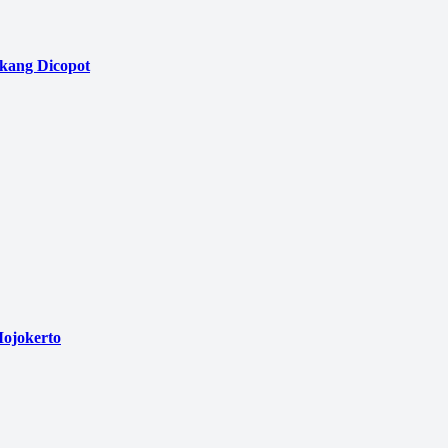
akang Dicopot
ojokerto