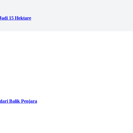
adi 15 Hektare
ari Balik Penjara