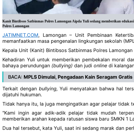
Kanit Bintibsos Satbinmas Polres Lamongan Aipda Yuli sedang memberikan edukasi 
Polres Lamongan
JATIMNET.COM
, Lamongan – Unit Pembinaan Ketertib
memanfaatkan masa pengenalan lingkungan sekolah (MPLS
Kepala Unit (Kanit) Bintibsos Satbinmas Polres Lamongan
Kehadiran Yuli untuk memberikan pembekalan moral da
bahaya perundungan
(bullying)
dan judi
online
di kalangan
BACA:
MPLS Dimulai, Pengadaan Kain Seragam Gratis
Terkait dengan
bullying,
Yuli menyatakan bahwa hal ter
dijatuhi hukuman.
Tidak hanya itu, Ia juga mengingatkan agar pelajar tidak 
"Kami ingin agar adik-adik pelajar tidak mudah terpe
memberikan arahan kepada ratusan siswa baru SMKN 1 
Dua hal tersebut, kata Yuli, saat ini sedang marak dan p