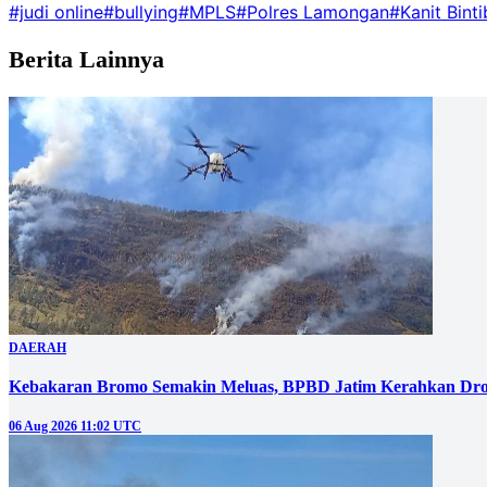
#judi online
#bullying
#MPLS
#Polres Lamongan
#Kanit Bint
Berita Lainnya
DAERAH
Kebakaran Bromo Semakin Meluas, BPBD Jatim Kerahkan Dro
06 Aug 2026 11:02 UTC