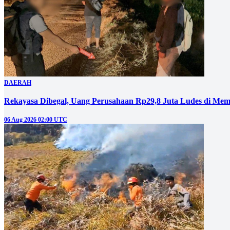
DAERAH
Rekayasa Dibegal, Uang Perusahaan Rp29,8 Juta Ludes di Mem
06 Aug 2026 02:00 UTC