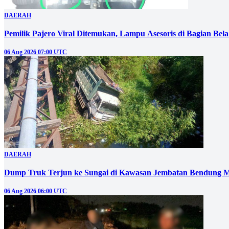
DAERAH
Pemilik Pajero Viral Ditemukan, Lampu Asesoris di Bagian Bel
06 Aug 2026 07:00 UTC
DAERAH
Dump Truk Terjun ke Sungai di Kawasan Jembatan Bendung M
06 Aug 2026 06:00 UTC