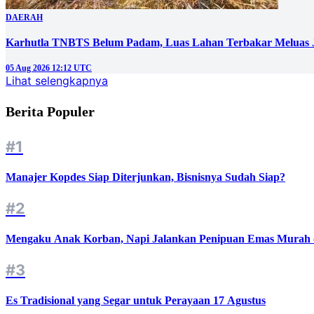
DAERAH
Karhutla TNBTS Belum Padam, Luas Lahan Terbakar Meluas J
05 Aug 2026 12:12 UTC
Lihat selengkapnya
Berita Populer
#1
Manajer Kopdes Siap Diterjunkan, Bisnisnya Sudah Siap?
#2
Mengaku Anak Korban, Napi Jalankan Penipuan Emas Murah d
#3
Es Tradisional yang Segar untuk Perayaan 17 Agustus