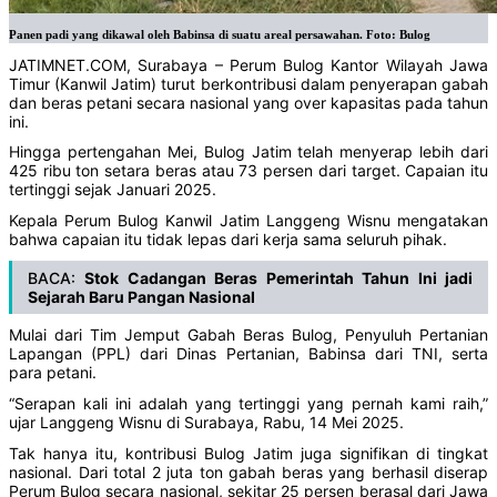
Panen padi yang dikawal oleh Babinsa di suatu areal persawahan. Foto: Bulog
JATIMNET.COM, Surabaya – Perum Bulog Kantor Wilayah Jawa
Timur (Kanwil Jatim) turut berkontribusi dalam penyerapan gabah
dan beras petani secara nasional yang over kapasitas pada tahun
ini.
Hingga pertengahan Mei, Bulog Jatim telah menyerap lebih dari
425 ribu ton setara beras atau 73 persen dari target. Capaian itu
tertinggi sejak Januari 2025.
Kepala Perum Bulog Kanwil Jatim Langgeng Wisnu mengatakan
bahwa capaian itu tidak lepas dari kerja sama seluruh pihak.
BACA:
Stok Cadangan Beras Pemerintah Tahun Ini jadi
Sejarah Baru Pangan Nasional
Mulai dari Tim Jemput Gabah Beras Bulog, Penyuluh Pertanian
Lapangan (PPL) dari Dinas Pertanian, Babinsa dari TNI, serta
para petani.
“Serapan kali ini adalah yang tertinggi yang pernah kami raih,”
ujar Langgeng Wisnu di Surabaya, Rabu, 14 Mei 2025.
Tak hanya itu, kontribusi Bulog Jatim juga signifikan di tingkat
nasional. Dari total 2 juta ton gabah beras yang berhasil diserap
Perum Bulog secara nasional, sekitar 25 persen berasal dari Jawa