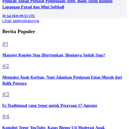
Pemkab Tuban Perkuat Pembinaan Atlet, Bank Jatim Bangun
Lapangan Futsal dan Mini Softball
30 Jul 2026 09:55 UTC
Lihat selengkapnya
Berita Populer
#1
Manajer Kopdes Siap Diterjunkan, Bisnisnya Sudah Siap?
#2
Mengaku Anak Korban, Napi Jalankan Penipuan Emas Murah dari
Balik Penjara
#3
Es Tradisional yang Segar untuk Perayaan 17 Agustus
#4
Komdigi Tegur YouTube, Kasus Bigmo Uji Moderasi Anak