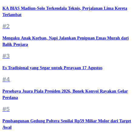
KA BIAS Madiun-Solo Terkendala Teknis, Perjalanan Lima Kereta
Terlambat
#2
Mengaku Anak Korban, Napi Jalankan Penipuan Emas Murah dari
Balik Penjara
#3
Es Tradisional yang Segar untuk Perayaan 17 Agustus
#4
Persebaya Juara Piala Presiden 2026, Bonek Konvoi Rayakan Gelar
Perdana
#5
Pembangunan Gedung Poltera Senilai Rp59 Miliar Molor dari Target
Awal