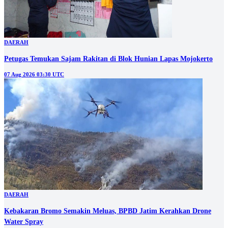
DAERAH
Petugas Temukan Sajam Rakitan di Blok Hunian Lapas Mojokerto
07 Aug 2026 03:30 UTC
DAERAH
Kebakaran Bromo Semakin Meluas, BPBD Jatim Kerahkan Drone
Water Spray