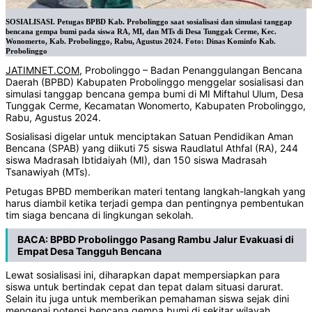
SOSIALISASI. Petugas BPBD Kab. Probolinggo saat sosialisasi dan simulasi tanggap
bencana gempa bumi pada siswa RA, MI, dan MTs di Desa Tunggak Cerme, Kec.
Wonomerto, Kab. Probolinggo, Rabu, Agustus 2024. Foto: Dinas Kominfo Kab.
Probolinggo
JATIMNET.COM
, Probolinggo – Badan Penanggulangan Bencana
Daerah (BPBD) Kabupaten Probolinggo menggelar sosialisasi dan
simulasi tanggap bencana gempa bumi di MI Miftahul Ulum, Desa
Tunggak Cerme, Kecamatan Wonomerto, Kabupaten Probolinggo,
Rabu, Agustus 2024.
Sosialisasi digelar untuk menciptakan Satuan Pendidikan Aman
Bencana (SPAB) yang diikuti 75 siswa Raudlatul Athfal (RA), 244
siswa Madrasah Ibtidaiyah (MI), dan 150 siswa Madrasah
Tsanawiyah (MTs).
Petugas BPBD memberikan materi tentang langkah-langkah yang
harus diambil ketika terjadi gempa dan pentingnya pembentukan
tim siaga bencana di lingkungan sekolah.
BACA:
BPBD Probolinggo Pasang Rambu Jalur Evakuasi di
Empat Desa Tangguh Bencana
Lewat sosialisasi ini, diharapkan dapat mempersiapkan para
siswa untuk bertindak cepat dan tepat dalam situasi darurat.
Selain itu juga untuk memberikan pemahaman siswa sejak dini
mengenai potensi bencana gempa bumi di sekitar wilayah