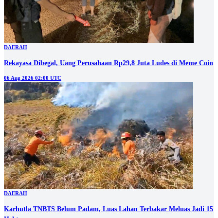
DAERAH
Rekayasa Dibegal, Uang Perusahaan Rp29,8 Juta Ludes di Meme Coin
06 Aug 2026 02:00 UTC
DAERAH
Karhutla TNBTS Belum Padam, Luas Lahan Terbakar Meluas Jadi 15