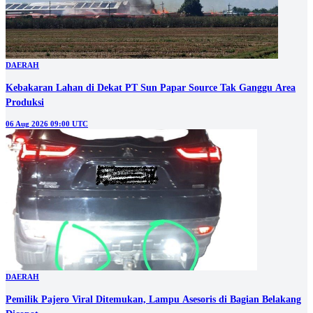
DAERAH
Kebakaran Lahan di Dekat PT Sun Papar Source Tak Ganggu Area
Produksi
06 Aug 2026 09:00 UTC
DAERAH
Pemilik Pajero Viral Ditemukan, Lampu Asesoris di Bagian Belakang