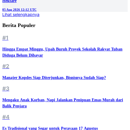
Hektare
05 Aug 2026 12:12 UTC
Lihat selengkapnya
Berita Populer
#1
Hingga Empat Minggu, Upah Buruh Proyek Sekolah Rakyat Tuban
Diduga Belum Dibayar
#2
Manajer Kopdes Siap Diterjunkan, Bisnisnya Sudah Siap?
#3
Mengaku Anak Korban, Napi Jalankan Penipuan Emas Murah dari
Balik Penjara
#4
Es Tradisional yang Segar untuk Perayaan 17 Agustus