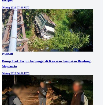
Dicopot
06 Aug 2026 07:00 UTC
DAERAH
Dump Truk Terjun ke Sungai di Kawasan Jembatan Bendung
Mojokerto
06 Aug 2026 06:00 UTC