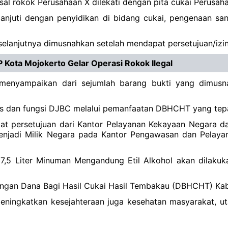
sal rokok Perusahaan X dilekati dengan pita cukai Perusahaa
klanjuti dengan penyidikan di bidang cukai, pengenaan s
elanjutnya dimusnahkan setelah mendapat persetujuan/izin d
 Kota Mojokerto Gelar Operasi Rokok Ilegal
enyampaikan dari sejumlah barang bukti yang dimusna
as dan fungsi DJBC melalui pemanfaatan DBHCHT yang tepa
pat persetujuan dari Kantor Pelayanan Kekayaan Negara 
enjadi Milik Negara pada Kantor Pengawasan dan Pelaya
7,5 Liter Minuman Mengandung Etil Alkohol akan dilakuk
 dengan Dana Bagi Hasil Cukai Hasil Tembakau (DBHCHT) K
ingkatkan kesejahteraan juga kesehatan masyarakat, uta