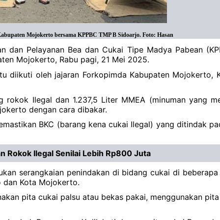
a Kabupaten Mojokerto bersama KPPBC TMP B Sidoarjo. Foto: Hasan
san dan Pelayanan Bea dan Cukai Tipe Madya Pabean (K
ten Mojokerto, Rabu pagi, 21 Mei 2025.
tu diikuti oleh jajaran Forkopimda Kabupaten Mojokerto,
ng rokok Ilegal dan 1.237,5 Liter MMEA (minuman yang m
jokerto dengan cara dibakar.
emastikan BKC (barang kena cukai Ilegal) yang ditindak pa
 Rokok Ilegal Senilai Lebih Rp800 Juta
akukan serangkaian penindakan di bidang cukai di bebera
 dan Kota Mojokerto.
akan pita cukai palsu atau bekas pakai, menggunakan pita