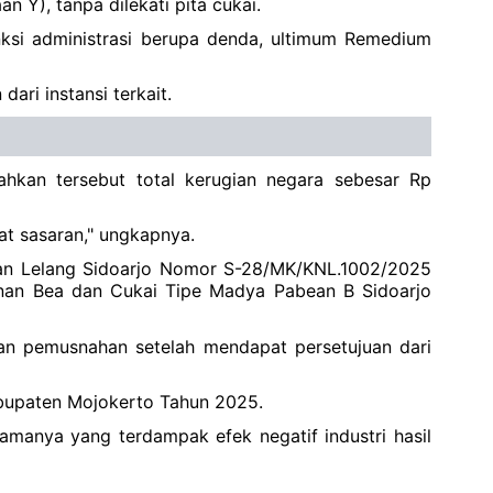
n Y), tanpa dilekati pita cukai.
anksi administrasi berupa denda, ultimum Remedium
ari instansi terkait.
hkan tersebut total kerugian negara sebesar Rp
t sasaran," ungkapnya.
dan Lelang Sidoarjo Nomor S-28/MK/KNL.1002/2025
nan Bea dan Cukai Tipe Madya Pabean B Sidoarjo
an pemusnahan setelah mendapat persetujuan dari
abupaten Mojokerto Tahun 2025.
manya yang terdampak efek negatif industri hasil