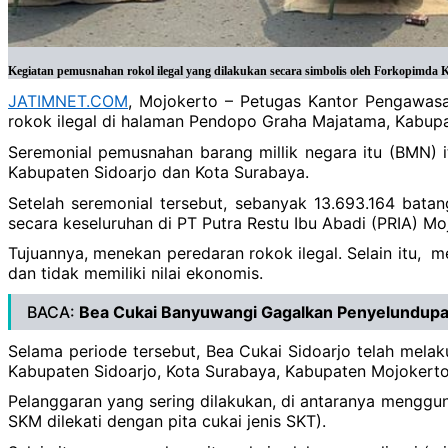
Kegiatan pemusnahan rokol ilegal yang dilakukan secara simbolis oleh Forkopimd
JATIMNET.COM
, Mojokerto – Petugas Kantor Pengawa
rokok ilegal di halaman Pendopo Graha Majatama, Kabupa
Seremonial pemusnahan barang millik negara itu (BMN) i
Kabupaten Sidoarjo dan Kota Surabaya.
Setelah seremonial tersebut, sebanyak 13.693.164 bata
secara keseluruhan di PT Putra Restu Ibu Abadi (PRIA) Mo
Tujuannya, menekan peredaran rokok ilegal. Selain itu, m
dan tidak memiliki nilai ekonomis.
BACA:
Bea Cukai Banyuwangi Gagalkan Penyelundupan
Selama periode tersebut, Bea Cukai Sidoarjo telah mel
Kabupaten Sidoarjo, Kota Surabaya, Kabupaten Mojokerto
Pelanggaran yang sering dilakukan, di antaranya menggun
SKM dilekati dengan pita cukai jenis SKT).