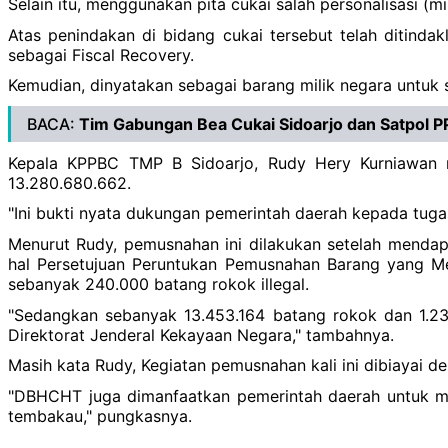
Selain itu, menggunakan pita cukai salah personalisasi (mi
Atas penindakan di bidang cukai tersebut telah ditinda
sebagai Fiscal Recovery.
Kemudian, dinyatakan sebagai barang milik negara untuk s
BACA:
Tim Gabungan Bea Cukai Sidoarjo dan Satpol PP
Kepala KPPBC TMP B Sidoarjo, Rudy Hery Kurniawan m
13.280.680.662.
"Ini bukti nyata dukungan pemerintah daerah kepada tug
Menurut Rudy, pemusnahan ini dilakukan setelah menda
hal Persetujuan Peruntukan Pemusnahan Barang yang M
sebanyak 240.000 batang rokok illegal.
"Sedangkan sebanyak 13.453.164 batang rokok dan 1.23
Direktorat Jenderal Kekayaan Negara," tambahnya.
Masih kata Rudy, Kegiatan pemusnahan kali ini dibiayai
"DBHCHT juga dimanfaatkan pemerintah daerah untuk men
tembakau," pungkasnya.