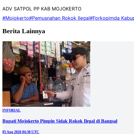
ADV SATPOL PP KAB MOJOKERTO
#Mojokerto
#Pemusnahan Rokok Ilegal
#Forkopimda Kabu
Berita Lainnya
INFORIAL
Bupati Mojokerto Pimpin Sidak Rokok Ilegal di Bangsal
05 Aug 2026 04:30 UTC