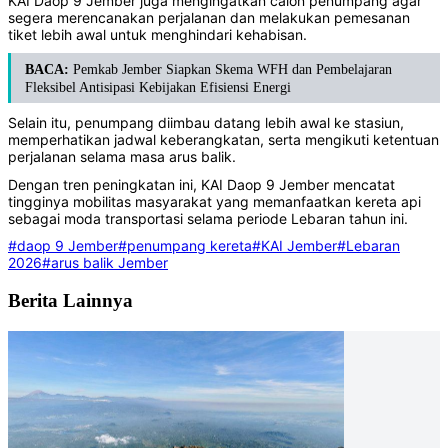
KAI Daop 9 Jember juga mengingatkan calon penumpang agar
segera merencanakan perjalanan dan melakukan pemesanan
tiket lebih awal untuk menghindari kehabisan.
BACA:
Pemkab Jember Siapkan Skema WFH dan Pembelajaran
Fleksibel Antisipasi Kebijakan Efisiensi Energi
Selain itu, penumpang diimbau datang lebih awal ke stasiun,
memperhatikan jadwal keberangkatan, serta mengikuti ketentuan
perjalanan selama masa arus balik.
Dengan tren peningkatan ini, KAI Daop 9 Jember mencatat
tingginya mobilitas masyarakat yang memanfaatkan kereta api
sebagai moda transportasi selama periode Lebaran tahun ini.
#daop 9 Jember
#penumpang kereta
#KAI Jember
#Lebaran
2026
#arus balik Jember
Berita Lainnya