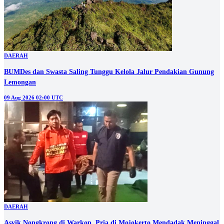
DAERAH
BUMDes dan Swasta Saling Tunggu Kelola Jalur Pendakian Gunung
Lemongan
09 Aug 2026 02:00 UTC
DAERAH
Asyik Nongkrong di Warkop, Pria di Mojokerto Mendadak Meninggal