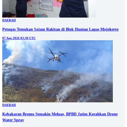
DAERAH
Petugas Temukan Sajam Rakitan di Blok Hunian Lapas Mojokerto
07 Aug 2026 03:30 UTC
DAERAH
Kebakaran Bromo Semakin Meluas, BPBD Jatim Kerahkan Drone
Water Spray