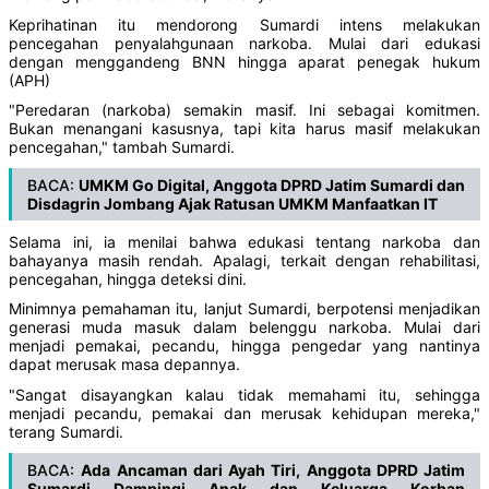
Keprihatinan itu mendorong Sumardi intens melakukan
pencegahan penyalahgunaan narkoba. Mulai dari edukasi
dengan menggandeng BNN hingga aparat penegak hukum
(APH)
"Peredaran (narkoba) semakin masif. Ini sebagai komitmen.
Bukan menangani kasusnya, tapi kita harus masif melakukan
pencegahan," tambah Sumardi.
BACA:
UMKM Go Digital, Anggota DPRD Jatim Sumardi dan
Disdagrin Jombang Ajak Ratusan UMKM Manfaatkan IT
Selama ini, ia menilai bahwa edukasi tentang narkoba dan
bahayanya masih rendah. Apalagi, terkait dengan rehabilitasi,
pencegahan, hingga deteksi dini.
Minimnya pemahaman itu, lanjut Sumardi, berpotensi menjadikan
generasi muda masuk dalam belenggu narkoba. Mulai dari
menjadi pemakai, pecandu, hingga pengedar yang nantinya
dapat merusak masa depannya.
"Sangat disayangkan kalau tidak memahami itu, sehingga
menjadi pecandu, pemakai dan merusak kehidupan mereka,"
terang Sumardi.
BACA:
Ada Ancaman dari Ayah Tiri, Anggota DPRD Jatim
Sumardi Dampingi Anak dan Keluarga Korban