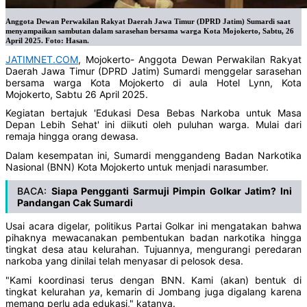
Anggota Dewan Perwakilan Rakyat Daerah Jawa Timur (DPRD Jatim) Sumardi saat
menyampaikan sambutan dalam sarasehan bersama warga Kota Mojokerto, Sabtu, 26
April 2025. Foto: Hasan.
JATIMNET.COM
, Mojokerto- Anggota Dewan Perwakilan Rakyat
Daerah Jawa Timur (DPRD Jatim) Sumardi menggelar sarasehan
bersama warga Kota Mojokerto di aula Hotel Lynn, Kota
Mojokerto, Sabtu 26 April 2025.
Kegiatan bertajuk 'Edukasi Desa Bebas Narkoba untuk Masa
Depan Lebih Sehat' ini diikuti oleh puluhan warga. Mulai dari
remaja hingga orang dewasa.
Dalam kesempatan ini, Sumardi menggandeng Badan Narkotika
Nasional (BNN) Kota Mojokerto untuk menjadi narasumber.
BACA:
Siapa Pengganti Sarmuji Pimpin Golkar Jatim? Ini
Pandangan Cak Sumardi
Usai acara digelar, politikus Partai Golkar ini mengatakan bahwa
pihaknya mewacanakan pembentukan badan narkotika hingga
tingkat desa atau kelurahan. Tujuannya, mengurangi peredaran
narkoba yang dinilai telah menyasar di pelosok desa.
"Kami koordinasi terus dengan BNN. Kami (akan) bentuk di
tingkat kelurahan
ya
, kemarin di Jombang juga digalang karena
memang perlu ada edukasi," katanya.