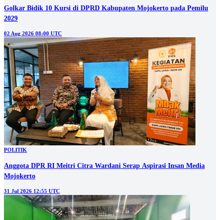
Golkar Bidik 10 Kursi di DPRD Kabupaten Mojokerto pada Pemilu
2029
02 Aug 2026 08:00 UTC
POLITIK
Anggota DPR RI Meitri Citra Wardani Serap Aspirasi Insan Media
Mojokerto
31 Jul 2026 12:55 UTC