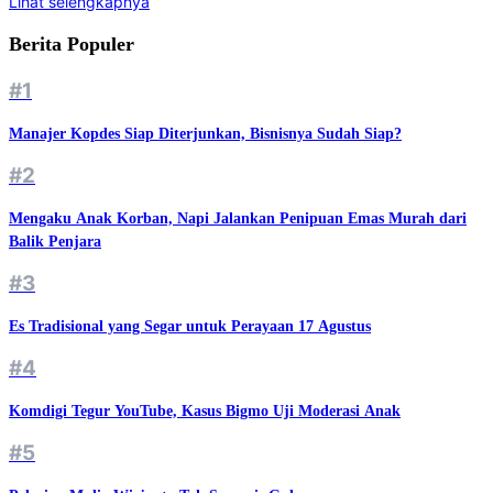
Lihat selengkapnya
Berita Populer
#1
Manajer Kopdes Siap Diterjunkan, Bisnisnya Sudah Siap?
#2
Mengaku Anak Korban, Napi Jalankan Penipuan Emas Murah dari
Balik Penjara
#3
Es Tradisional yang Segar untuk Perayaan 17 Agustus
#4
Komdigi Tegur YouTube, Kasus Bigmo Uji Moderasi Anak
#5