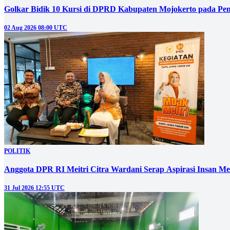
Golkar Bidik 10 Kursi di DPRD Kabupaten Mojokerto pada Pem
02 Aug 2026 08:00 UTC
POLITIK
Anggota DPR RI Meitri Citra Wardani Serap Aspirasi Insan M
31 Jul 2026 12:55 UTC