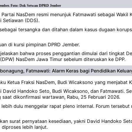
 Jember. Foto: Dok Setwan DPRD Jember
) Partai NasDem resmi menunjuk Fatmawati sebagai Wakil
 Setiawan (DDS).
an sebagai tersangka dan ditahan dalam kasus dugaan korup
uan di kursi pimpinan DPRD Jember.
elaskan bahwa proses penggantian dimulai dari tingkat 
 (DPW) NasDem Jawa Timur sebelum diteruskan ke DPP.
ebonagung, Fatmawati: Alarm Keras bagi Pendidikan Keluar
aku Ketua Fraksi NasDem, Budi Wicaksono yang menjabat K
ni David Handoko Seto, Budi Wicaksono, dan Fatmawati. S
 saat dikonfirmasi wartawan, Rabu, 25 Februari 2026.
bih dulu menggelar rapat pleno internal. Forum tersebut 
ahkan surat pernyataan kesediaan, yakni David Handoko Se
diproses lebih lanjut.