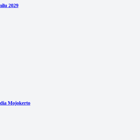
ilu 2029
edia Mojokerto