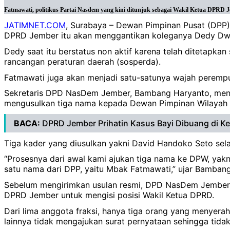
Fatmawati, politikus Partai Nasdem yang kini ditunjuk sebagai Wakil Ketua DPRD
JATIMNET.COM
, Surabaya – Dewan Pimpinan Pusat (DPP
DPRD Jember itu akan menggantikan koleganya Dedy Dwi
Dedy saat itu berstatus non aktif karena telah ditetapk
rancangan peraturan daerah (sosperda).
Fatmawati juga akan menjadi satu-satunya wajah peremp
Sekretaris DPD NasDem Jember, Bambang Haryanto, menj
mengusulkan tiga nama kepada Dewan Pimpinan Wilayah
BACA:
DPRD Jember Prihatin Kasus Bayi Dibuang di K
Tiga kader yang diusulkan yakni David Handoko Seto sel
“Prosesnya dari awal kami ajukan tiga nama ke DPW, yak
satu nama dari DPP, yaitu Mbak Fatmawati,” ujar Bambang
Sebelum mengirimkan usulan resmi, DPD NasDem Jember le
DPRD Jember untuk mengisi posisi Wakil Ketua DPRD.
Dari lima anggota fraksi, hanya tiga orang yang menyer
lainnya tidak mengajukan surat pernyataan sehingga tidak 