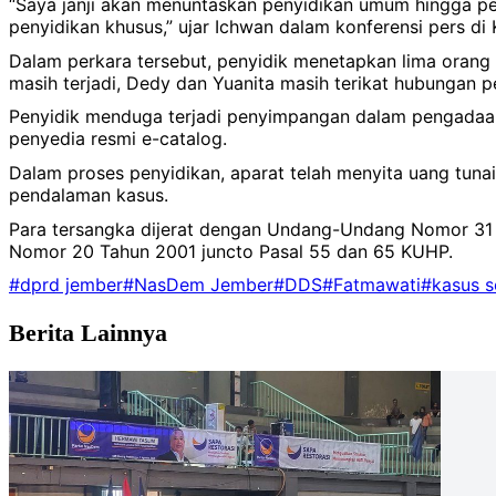
“Saya janji akan menuntaskan penyidikan umum hingga pene
penyidikan khusus,” ujar Ichwan dalam konferensi pers di
Dalam perkara tersebut, penyidik menetapkan lima orang 
masih terjadi, Dedy dan Yuanita masih terikat hubungan 
Penyidik menduga terjadi penyimpangan dalam pengadaan
penyedia resmi e-catalog.
Dalam proses penyidikan, aparat telah menyita uang tuna
pendalaman kasus.
Para tersangka dijerat dengan Undang-Undang Nomor 31
Nomor 20 Tahun 2001 juncto Pasal 55 dan 65 KUHP.
#dprd jember
#NasDem Jember
#DDS
#Fatmawati
#kasus 
Berita Lainnya