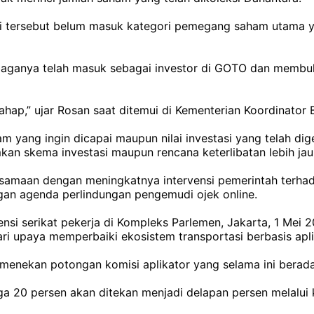
si tersebut belum masuk kategori pemegang saham utama y
embaganya telah masuk sebagai investor di GOTO dan mem
tahap,” ujar Rosan saat ditemui di Kementerian Koordinator
 yang ingin dicapai maupun nilai investasi yang telah dig
n skema investasi maupun rencana keterlibatan lebih jauh
samaan dengan meningkatnya intervensi pemerintah terhadap
gan agenda perlindungan pengemudi ojek online.
si serikat pekerja di Kompleks Parlemen, Jakarta, 1 Mei 
ri upaya memperbaiki ekosistem transportasi berbasis apli
h menekan potongan komisi aplikator yang selama ini berad
 20 persen akan ditekan menjadi delapan persen melalui ke