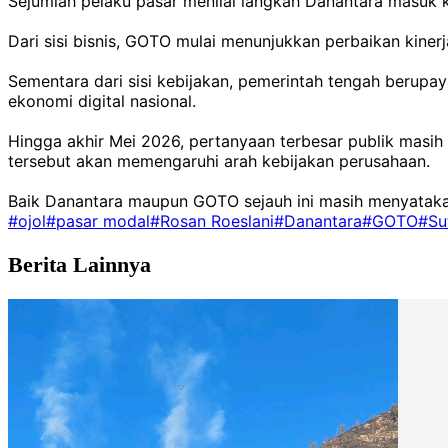
Sejumlah pelaku pasar menilai langkah Danantara masuk ke
Dari sisi bisnis, GOTO mulai menunjukkan perbaikan kinerj
Sementara dari sisi kebijakan, pemerintah tengah berupa
ekonomi digital nasional.
Hingga akhir Mei 2026, pertanyaan terbesar publik masih
tersebut akan memengaruhi arah kebijakan perusahaan.
Baik Danantara maupun GOTO sejauh ini masih menyatakan
#ojol
#pasar modal
#Rosan Roeslani
#Danantara
#GOTO
#Su
Berita Lainnya