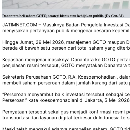
Danantara beli saham GOTO, strategi bisnis atau kebijakan publik. (Dx Gen-AI)
JATIMNET.COM
– Masuknya Badan Pengelola Investasi 
menyisakan pertanyaan publik mengenai besaran kepemilika
Hingga Jumat, 29 Mei 2026, manajemen GOTO maupun Dan
berada di bawah satu persen dari total saham yang diterb
Kepastian mengenai masuknya Danantara ke GOTO pertama 
penjelasan resmi tersebut, GOTO menyatakan Danantara t
Sekretaris Perusahaan GOTO, R.A. Koesoemohadiani, dal
membeli saham perseroan dalam jumlah kurang dari satu p
“Perseroan menyambut baik investasi tersebut sebagai ce
Perseroan,” kata Koesoemohadiani di Jakarta, 5 Mei 2026
Pernyataan tersebut sekaligus menjadi konfirmasi resmi 
transportasi dan layanan digital terbesar di Indonesia ters
Meski telah mengakui adanya pembelian saham, GOTO tida