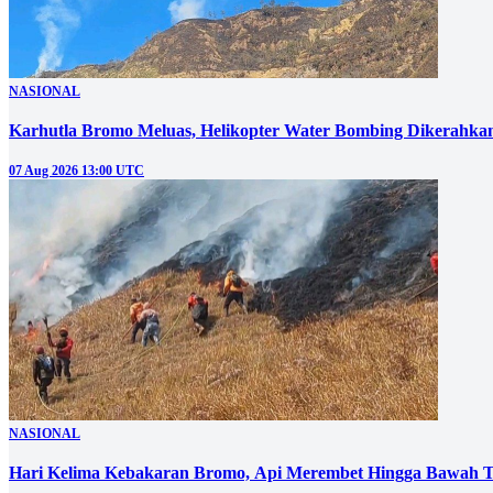
NASIONAL
Karhutla Bromo Meluas, Helikopter Water Bombing Dikerahka
07 Aug 2026 13:00 UTC
NASIONAL
Hari Kelima Kebakaran Bromo, Api Merembet Hingga Bawah T