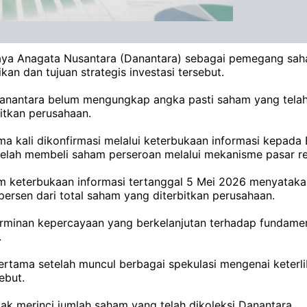
Daya Anagata Nusantara (Danantara) sebagai pemegang sa
n dan tujuan strategis investasi tersebut.
antara belum mengungkap angka pasti saham yang telah d
itkan perusahaan.
kali dikonfirmasi melalui keterbukaan informasi kepada 
elah membeli saham perseroan melalui mekanisme pasar reg
am keterbukaan informasi tertanggal 5 Mei 2026 menyata
ersen dari total saham yang diterbitkan perusahaan.
rminan kepercayaan yang berkelanjutan terhadap fundament
.
pertama setelah muncul berbagai spekulasi mengenai keterl
ebut.
k merinci jumlah saham yang telah dikoleksi Danantara.