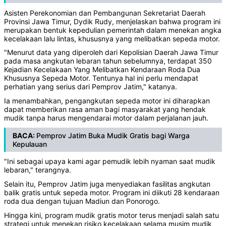
Asisten Perekonomian dan Pembangunan Sekretariat Daerah
Provinsi Jawa Timur, Dydik Rudy, menjelaskan bahwa program ini
merupakan bentuk kepedulian pemerintah dalam menekan angka
kecelakaan lalu lintas, khususnya yang melibatkan sepeda motor.
"Menurut data yang diperoleh dari Kepolisian Daerah Jawa Timur
pada masa angkutan lebaran tahun sebelumnya, terdapat 350
Kejadian Kecelakaan Yang Melibatkan Kendaraan Roda Dua
Khususnya Sepeda Motor. Tentunya hal ini perlu mendapat
perhatian yang serius dari Pemprov Jatim," katanya.
Ia menambahkan, pengangkutan sepeda motor ini diharapkan
dapat memberikan rasa aman bagi masyarakat yang hendak
mudik tanpa harus mengendarai motor dalam perjalanan jauh.
BACA:
Pemprov Jatim Buka Mudik Gratis bagi Warga
Kepulauan
"Ini sebagai upaya kami agar pemudik lebih nyaman saat mudik
lebaran," terangnya.
Selain itu, Pemprov Jatim juga menyediakan fasilitas angkutan
balik gratis untuk sepeda motor. Program ini diikuti 28 kendaraan
roda dua dengan tujuan Madiun dan Ponorogo.
Hingga kini, program mudik gratis motor terus menjadi salah satu
strategi untuk menekan risiko kecelakaan selama musim mudik