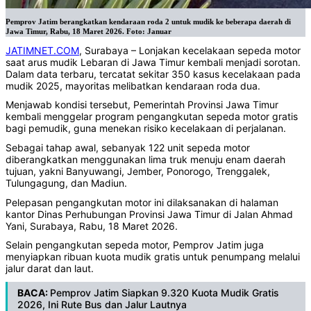
Pemprov Jatim berangkatkan kendaraan roda 2 untuk mudik ke beberapa daerah di
Jawa Timur, Rabu, 18 Maret 2026. Foto: Januar
JATIMNET.COM
, Surabaya – Lonjakan kecelakaan sepeda motor
saat arus mudik Lebaran di Jawa Timur kembali menjadi sorotan.
Dalam data terbaru, tercatat sekitar 350 kasus kecelakaan pada
mudik 2025, mayoritas melibatkan kendaraan roda dua.
Menjawab kondisi tersebut, Pemerintah Provinsi Jawa Timur
kembali menggelar program pengangkutan sepeda motor gratis
bagi pemudik, guna menekan risiko kecelakaan di perjalanan.
Sebagai tahap awal, sebanyak 122 unit sepeda motor
diberangkatkan menggunakan lima truk menuju enam daerah
tujuan, yakni Banyuwangi, Jember, Ponorogo, Trenggalek,
Tulungagung, dan Madiun.
Pelepasan pengangkutan motor ini dilaksanakan di halaman
kantor Dinas Perhubungan Provinsi Jawa Timur di Jalan Ahmad
Yani, Surabaya, Rabu, 18 Maret 2026.
Selain pengangkutan sepeda motor, Pemprov Jatim juga
menyiapkan ribuan kuota mudik gratis untuk penumpang melalui
jalur darat dan laut.
BACA:
Pemprov Jatim Siapkan 9.320 Kuota Mudik Gratis
2026, Ini Rute Bus dan Jalur Lautnya