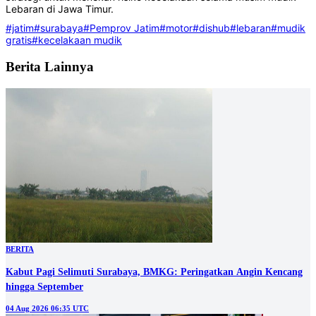
Lebaran di Jawa Timur.
#jatim
#surabaya
#Pemprov Jatim
#motor
#dishub
#lebaran
#mudik
gratis
#kecelakaan mudik
Berita Lainnya
BERITA
Kabut Pagi Selimuti Surabaya, BMKG: Peringatkan Angin Kencang
hingga September
04 Aug 2026 06:35 UTC