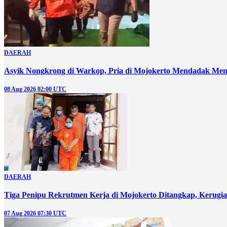
DAERAH
Asyik Nongkrong di Warkop, Pria di Mojokerto Mendadak Men
08 Aug 2026 02:00 UTC
DAERAH
Tiga Penipu Rekrutmen Kerja di Mojokerto Ditangkap, Kerugi
07 Aug 2026 07:30 UTC