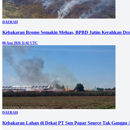
DAERAH
Kebakaran Bromo Semakin Meluas, BPBD Jatim Kerahkan Dro
06 Aug 2026 11:02 UTC
DAERAH
Kebakaran Lahan di Dekat PT Sun Papar Source Tak Ganggu 