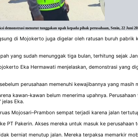
si demonstrasi menutut tunggakan upah kepada pihak perusahaan, Senin, 22 Juni 20
ngsung di Mojokerto juga digelar oleh ratusan buruh pabrik
 yang sudah menunggak tiga bulan, terhitung sejak Janu
Mojokerto Eka Hermawati menjelaskan, demonstrasi yang dig
an sebelum perusahaan memenuhi kewajibannya yang masih 
karena kawan-kawan belum menerima upahnya. Perusahaan 
jelas Eka.
 ruas Mojosari–Prambon sempat terjadi karena jalan tertut
 ke PT Pakerin. Akses mereka untuk masuk ke perusahaan te
tidak berniat menutup jalan. Mereka terpaksa memarkir mob