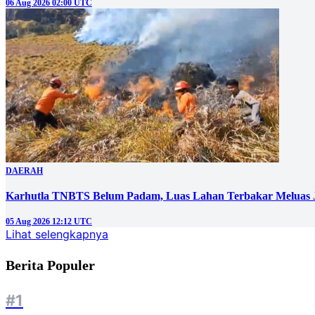
06 Aug 2026 02:00 UTC
DAERAH
Karhutla TNBTS Belum Padam, Luas Lahan Terbakar Meluas J
05 Aug 2026 12:12 UTC
Lihat selengkapnya
Berita Populer
#1