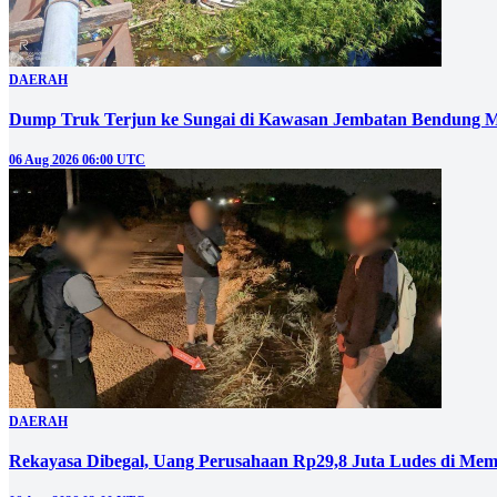
DAERAH
Dump Truk Terjun ke Sungai di Kawasan Jembatan Bendung M
06 Aug 2026 06:00 UTC
DAERAH
Rekayasa Dibegal, Uang Perusahaan Rp29,8 Juta Ludes di Mem