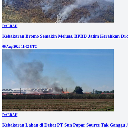
DAERAH
Kebakaran Bromo Semakin Meluas, BPBD Jatim Kerahkan Dro
06 Aug 2026 11:02 UTC
DAERAH
Kebakaran Lahan di Dekat PT Sun Papar Source Tak Ganggu 