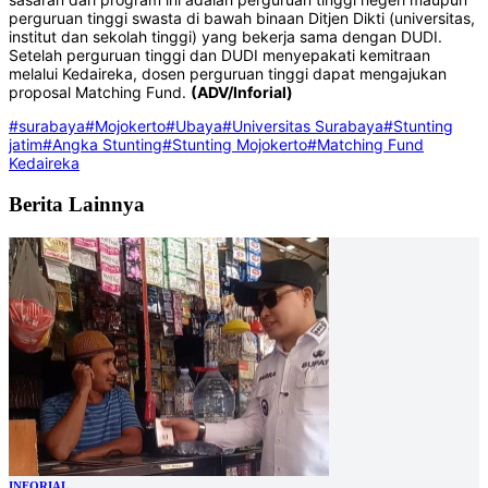
perguruan tinggi swasta di bawah binaan Ditjen Dikti (universitas,
institut dan sekolah tinggi) yang bekerja sama dengan DUDI.
Setelah perguruan tinggi dan DUDI menyepakati kemitraan
melalui Kedaireka, dosen perguruan tinggi dapat mengajukan
proposal Matching Fund.
(ADV/Inforial)
#surabaya
#Mojokerto
#Ubaya
#Universitas Surabaya
#Stunting
jatim
#Angka Stunting
#Stunting Mojokerto
#Matching Fund
Kedaireka
Berita Lainnya
INFORIAL