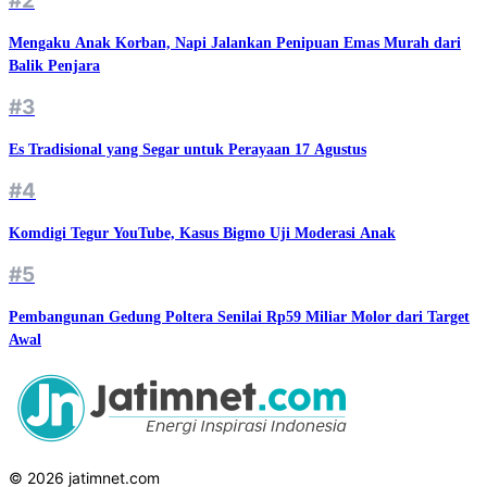
#2
Mengaku Anak Korban, Napi Jalankan Penipuan Emas Murah dari
Balik Penjara
#3
Es Tradisional yang Segar untuk Perayaan 17 Agustus
#4
Komdigi Tegur YouTube, Kasus Bigmo Uji Moderasi Anak
#5
Pembangunan Gedung Poltera Senilai Rp59 Miliar Molor dari Target
Awal
© 2026 jatimnet.com