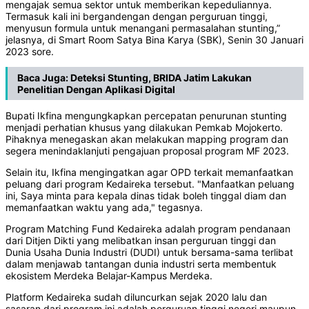
mengajak semua sektor untuk memberikan kepeduliannya.
Termasuk kali ini bergandengan dengan perguruan tinggi,
menyusun formula untuk menangani permasalahan stunting,”
jelasnya, di Smart Room Satya Bina Karya (SBK), Senin 30 Januari
2023 sore.
Baca Juga:
Deteksi Stunting, BRIDA Jatim Lakukan
Penelitian Dengan Aplikasi Digital
Bupati Ikfina mengungkapkan percepatan penurunan stunting
menjadi perhatian khusus yang dilakukan Pemkab Mojokerto.
Pihaknya menegaskan akan melakukan mapping program dan
segera menindaklanjuti pengajuan proposal program MF 2023.
Selain itu, Ikfina mengingatkan agar OPD terkait memanfaatkan
peluang dari program Kedaireka tersebut. "Manfaatkan peluang
ini, Saya minta para kepala dinas tidak boleh tinggal diam dan
memanfaatkan waktu yang ada," tegasnya.
Program Matching Fund Kedaireka adalah program pendanaan
dari Ditjen Dikti yang melibatkan insan perguruan tinggi dan
Dunia Usaha Dunia Industri (DUDI) untuk bersama-sama terlibat
dalam menjawab tantangan dunia industri serta membentuk
ekosistem Merdeka Belajar-Kampus Merdeka.
Platform Kedaireka sudah diluncurkan sejak 2020 lalu dan
sasaran dari program ini adalah perguruan tinggi negeri maupun