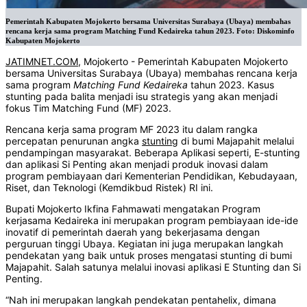
Pemerintah Kabupaten Mojokerto bersama Universitas Surabaya (Ubaya) membahas
rencana kerja sama program Matching Fund Kedaireka tahun 2023. Foto: Diskominfo
Kabupaten Mojokerto
JATIMNET.COM
, Mojokerto - Pemerintah Kabupaten Mojokerto
bersama Universitas Surabaya (Ubaya) membahas rencana kerja
sama program
Matching Fund Kedaireka
tahun 2023. Kasus
stunting pada balita menjadi isu strategis yang akan menjadi
fokus Tim Matching Fund (MF) 2023.
Rencana kerja sama program MF 2023 itu dalam rangka
percepatan penurunan angka
stunting
di bumi Majapahit melalui
pendampingan masyarakat. Beberapa Aplikasi seperti, E-stunting
dan aplikasi Si Penting akan menjadi produk inovasi dalam
program pembiayaan dari Kementerian Pendidikan, Kebudayaan,
Riset, dan Teknologi (Kemdikbud Ristek) RI ini.
Bupati Mojokerto Ikfina Fahmawati mengatakan Program
kerjasama Kedaireka ini merupakan program pembiayaan ide-ide
inovatif di pemerintah daerah yang bekerjasama dengan
perguruan tinggi Ubaya. Kegiatan ini juga merupakan langkah
pendekatan yang baik untuk proses mengatasi stunting di bumi
Majapahit. Salah satunya melalui inovasi aplikasi E Stunting dan Si
Penting.
“Nah ini merupakan langkah pendekatan pentahelix, dimana