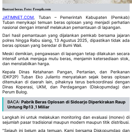
Ilustrasi beras. Foto: Freepik.com
JATIMNET.COM
, Tuban – Pemerintah Kabupaten (Pemkab)
Tuban menyikapi temuan beras oplosan yang menjadi perhatian
nasional dengan intensif melakukan pemantauan di lapangan.
Dari hasil pemantauan yang dijalankan pemkab bersama jajaran
polres hingga Rabu siang, 13 Agustus 2025, dipastikan tidak ada
beras oplosan yang beredar di Bumi Wali.
Meski demikian, pengawasan di lapangan tetap dilakukan secara
intensif untuk menjaga mutu beras, menjamin ketersediaan stok,
dan menstabilkan harga.
Kepala Dinas Ketahanan Pangan, Pertanian, dan Perikanan
(DKP2P) Tuban Eko Julianto menyatakan sejak beras oplosan
ditemukan di daerah lain, pihaknya terus berkoordinasi dengan
Dinas Koperasi, UKM, dan Perdagangan (Diskopumdag) dan
Perum Bulog.
BACA:
Pabrik Beras Oplosan di Sidoarjo Diperkirakan Raup
Untung Rp13 ,1 Miliar
Langkah ini untuk melakukan monitoring dan evaluasi (monev) di
sejumlah pasar tradisional maupun modern maupun titik distribusi.
"Sejauh ini belum ada temuan. Kami bersama Diskopumdag dan