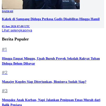
DAERAH
Kakek di Sampang Diduga Perkosa Gadis Disabilitas Hingga Hamil
05 Aug 2026 07:00 UTC
Lihat selengkapnya
Berita Populer
#1
Hingga Empat Minggu, Upah Buruh Proyek Sekolah Rakyat Tuban
Diduga Belum Dibayar
#2
Manajer Kopdes Siap Diterjunkan, Bisnisnya Sudah Siap?
#3
Mengaku Anak Korban, Napi Jalankan Penipuan Emas Murah dari
Balik Penjara