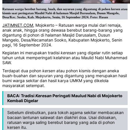
Ratusan warga berebut barang, buah, dan sayuran yang digantung di pohon kersen atau
kismis saat peringatan Maulid Nabi di halaman Masjid Darusalam, Dusun Mangelo,
Desa/Kec. Sooko, Kab. Mojokerto, Senin, 16 September 2024. Foto: Hasan
JATIMNET.COM
, Mojokerto – Ratusan warga mulai dari remaja,
anak anak, hingga orang dewasa berebut barang-barang yang
digantung di pohon di halaman Masjid Darusalam, Dusun
Mangelo, Desa/Kecamatan Sooko, Kabupaten Mojokerto, Senin
pagi, 16 September 2024.
Kegiatan ini merupakan tradisi
keresan
yang digelar rutin setiap
tahun untuk memperingati kelahiran atau Maulid Nabi Muhammad
SAW.
Terdapat dua pohon
kersen
atau pohon kismis dengan aneka
buah-buahan dan sayuran yang digantung yang merupakan hasil
bumi warga sekitar dan hasil karya UMKM yang dikelola
masyarakat setempat.
BACA:
Tradisi
Keresan
Peringati Maulud Nabi di Mojokerto
Kembali Digelar
Sebelum direbutkan, para tokoh agama sekitar membacakan
bacaan lantunan salawat dan diakhiri doa. Usai didoakan,
ratusan warga saling berebut barang yang ada di pohon
kersen itu.