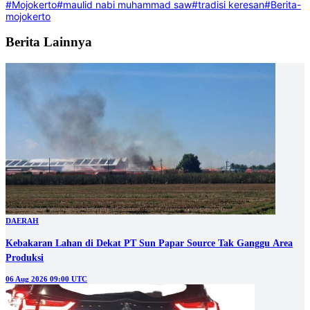
#Mojokerto
#maulid nabi muhammad saw
#tradisi keresan
#Berita-
mojokerto
Berita Lainnya
DAERAH
Kebakaran Lahan di Dekat PT Sun Papar Source Tak Ganggu Area
Produksi
06 Aug 2026 09:00 UTC