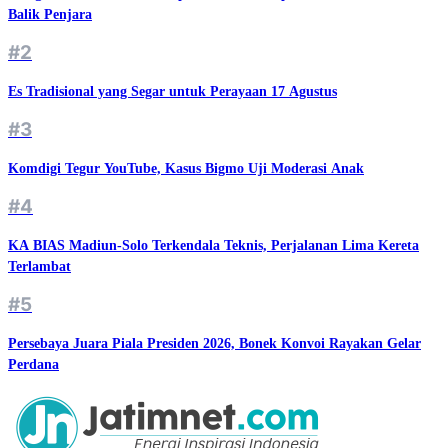
Balik Penjara
#2
Es Tradisional yang Segar untuk Perayaan 17 Agustus
#3
Komdigi Tegur YouTube, Kasus Bigmo Uji Moderasi Anak
#4
KA BIAS Madiun-Solo Terkendala Teknis, Perjalanan Lima Kereta
Terlambat
#5
Persebaya Juara Piala Presiden 2026, Bonek Konvoi Rayakan Gelar
Perdana