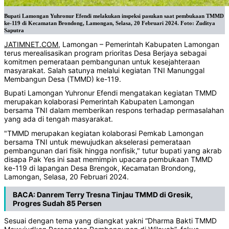
Bupati Lamongan Yuhronur Efendi melakukan inspeksi pasukan saat pembukaan TMMD
ke-119 di Kecamatan Brondong, Lamongan, Selasa, 20 Februari 2024. Foto: Zuditya
Saputra
JATIMNET.COM
, Lamongan – Pemerintah Kabupaten Lamongan
terus merealisasikan program prioritas Desa Berjaya sebagai
komitmen pemerataan pembangunan untuk kesejahteraan
masyarakat. Salah satunya melalui kegiatan TNI Manunggal
Membangun Desa (TMMD) ke-119.
Bupati Lamongan Yuhronur Efendi mengatakan kegiatan TMMD
merupakan kolaborasi Pemerintah Kabupaten Lamongan
bersama TNI dalam memberikan respons terhadap permasalahan
yang ada di tengah masyarakat.
"TMMD merupakan kegiatan kolaborasi Pemkab Lamongan
bersama TNI untuk mewujudkan akselerasi pemerataan
pembangunan dari fisik hingga nonfisik," tutur bupati yang akrab
disapa Pak Yes ini saat memimpin upacara pembukaan TMMD
ke-119 di lapangan Desa Brengok, Kecamatan Brondong,
Lamongan, Selasa, 20 Februari 2024.
BACA:
Danrem Terry Tresna Tinjau TMMD di Gresik,
Progres Sudah 85 Persen
Sesuai dengan tema yang diangkat yakni “Dharma Bakti TMMD