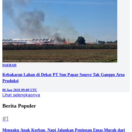
DAERAH
Kebakaran Lahan di Dekat PT Sun Papar Source Tak Ganggu Area
Produksi
06 Aug 2026 09:00 UTC
Lihat selengkapnya
Berita Populer
#1
Mengaku Anak Korban, Napi Jalankan Penipuan Emas Murah dari