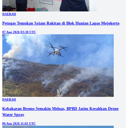
DAERAH
Petugas Temukan Sajam Rakitan di Blok Hunian Lapas Mojokerto
07 Aug 2026 03:30 UTC
DAERAH
Kebakaran Bromo Semakin Meluas, BPBD Jatim Kerahkan Drone
Water Spray
06 Aug 2026 11:02 UTC