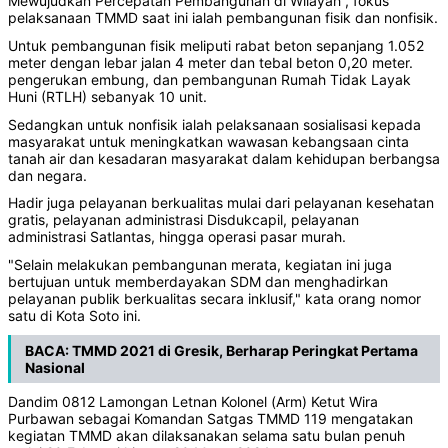
Mewujudkan Percepatan Pembangunan di Wilayah”, fokus
pelaksanaan TMMD saat ini ialah pembangunan fisik dan nonfisik.
Untuk pembangunan fisik meliputi rabat beton sepanjang 1.052
meter dengan lebar jalan 4 meter dan tebal beton 0,20 meter.
pengerukan embung, dan pembangunan Rumah Tidak Layak
Huni (RTLH) sebanyak 10 unit.
Sedangkan untuk nonfisik ialah pelaksanaan sosialisasi kepada
masyarakat untuk meningkatkan wawasan kebangsaan cinta
tanah air dan kesadaran masyarakat dalam kehidupan berbangsa
dan negara.
Hadir juga pelayanan berkualitas mulai dari pelayanan kesehatan
gratis, pelayanan administrasi Disdukcapil, pelayanan
administrasi Satlantas, hingga operasi pasar murah.
"Selain melakukan pembangunan merata, kegiatan ini juga
bertujuan untuk memberdayakan SDM dan menghadirkan
pelayanan publik berkualitas secara inklusif," kata orang nomor
satu di Kota Soto ini.
BACA:
TMMD 2021 di Gresik, Berharap Peringkat Pertama
Nasional
Dandim 0812 Lamongan Letnan Kolonel (Arm) Ketut Wira
Purbawan sebagai Komandan Satgas TMMD 119 mengatakan
kegiatan TMMD akan dilaksanakan selama satu bulan penuh