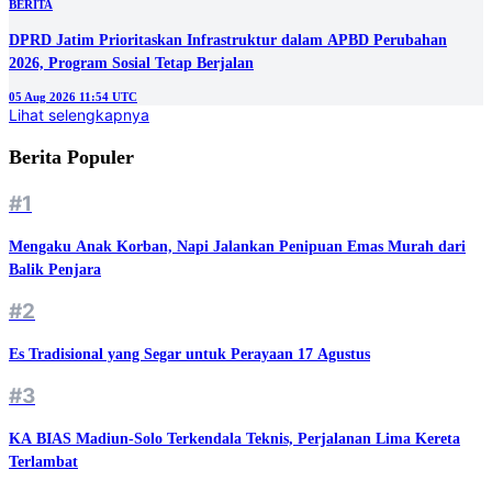
BERITA
DPRD Jatim Prioritaskan Infrastruktur dalam APBD Perubahan
2026, Program Sosial Tetap Berjalan
05 Aug 2026 11:54 UTC
Lihat selengkapnya
Berita Populer
#1
Mengaku Anak Korban, Napi Jalankan Penipuan Emas Murah dari
Balik Penjara
#2
Es Tradisional yang Segar untuk Perayaan 17 Agustus
#3
KA BIAS Madiun-Solo Terkendala Teknis, Perjalanan Lima Kereta
Terlambat