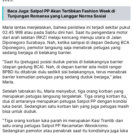
Baca Juga:
Satpol PP Akan Tertibkan Fashion Week di
Tunjungan Romansa yang Langgar Norma Sosial
Maria lantas menjelaskan, bahwa peristiwa ini terjadi sekitar pukul
02.45 WIB atau pada Sabtu dini hari. Saat itu pengendara motor
dari arah selatan (RKZ) melaju kencang menuju utara di Jalan
Diponegoro Surabaya. Nah, ketika sampai di depan Gedung BCA
Diponegoro, pemotor langsung saja menabrak petugas yang
sedang berjaga di belakang barrier.
"Saat itu (petugas) posisi duduk persis di belakangnya barrier
(depan gedung BCA). Nah, di depan barrier ada mobil ranger
BPBD itu ditabrak dulu sedikit sisi belakangnya, terus menabrak
barrier kemudian petugas yang sedang duduk berjaga," jelas
Maria.
Setelah tabrakan itu, Maria menyebut, tiga orang korban yang
merupakan petugas langsung tergeletak. Tiga orang korban itu,
dua di antaranya merupakan petugas Satpol PP dengan kondisi
luka berat. Sedangkan satu korban lain yang juga petugas masih
bisa untuk duduk.
"Tiga orang korban luka parah ini merupakan Kasi Trantib dan
satu orang petugas Satpol PP Kecamatan Wonokromo.
Sedangkan pemotor atau penabrak saat itu kondisinya juga luka