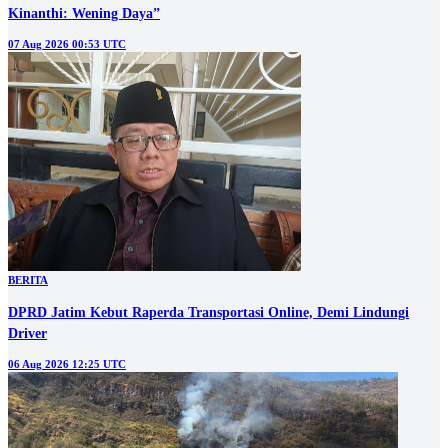
Kinanthi: Wening Daya”
07 Aug 2026 00:53 UTC
BERITA
DPRD Jatim Kebut Raperda Transportasi Online, Demi Lindungi
Driver
06 Aug 2026 12:25 UTC