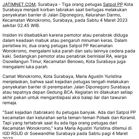
JATIMNET.COM
, Surabaya - Tiga orang petugas
Satpol PP
Kota
Surabaya menjadi korban tabrakan saat bertugas melakukan
penyekatan barrier di Jalan Diponegoro, Kelurahan Darmo,
Kecamatan Wonokromo, Surabaya, pada Sabtu 4 Maret 2023
sekitar 02.45 WIB.
Insiden ini disebabkan karena pemotor atau penabrak diduga
dalam keadaan mabuk atau pengaruh minuman keras. Dalam
peristiwa ini, dua orang petugas Satpol PP Kecamatan
Wonokromo, mengalami luka parah dan satu lainnya cedera pada
kaki. Sedangkan pemotor atau penabrak berinisial RA, warga
Osowilangun Timur, Kecamatan Benowo, Kota Surabaya juga
mengalami luka parah.
Camat Wonokromo, Kota Surabaya, Maria Agustin Yuristina
menjelaskan, bahwa saat kejadian petugas tengah melakukan
penyekatan barrier di perempatan Jalan Diponegoro Surabaya
atau tepatnya depan Gedung BCA. Kegiatan ini dilakukan setiap
akhir pekan untuk mengantisipasi aksi balap liar dan tawuran
remaja.
"Saat kejadian (tabrakan) itu petugas banyak. Ada dari Satpol PP
kecamatan dan kelurahan serta teman-teman Polsek dan Koramil.
Tapi yang tertabrak saat itu ada tiga orang petugas dari
Kecamatan Wonokromo," kata Maria Agustin Yuristina ditemui di
IGD RSUD dr Soewandhie Surabaya pada Sabtu pagi 4 Maret
2023.