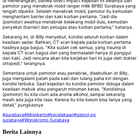
Ia menerangkan, bahwa direct impact kejadian ini awalnya dari
pemotor yang menabrak mobil ranger milik BPBD Surabaya yang
tengah diparkir. Setelah menabrak mobil, pemotor itu kemudian
menghantam barrier dan kaki korban pertama. "Jadi dia
(pemotor) awalnya menabrak belakang mobil dulu, kemudian
penyekat (barrier) dan petugas atau korban pertama," katanya.
Sekarang ini, dr Billy menyebut, kondisi seluruh korban dalam
keadaan sadar. Bahkan, CT scan kepala pada korban pertama
hasilnya juga bagus. "Kita sudah cek semua, yang trauma di
kepala CT scan bagus dan yang bermasalah hanya di panggul
dan kaki. Jadi rencana akan kita kerjakan hari ini juga oleh dokter
ortopedi," terangnya.
Sementara untuk pemotor atau penabrak, disebutkan dr Billy,
juga mengalami patah pada kaki dan tulang paha kiri dengan
kondisi terbuka. Saat kejadian itu kondisi pemotor diduga dalam
keadaan mabuk atau pengaruh minuman keras. "Kondisinya
(pemotor) itu kita cium ada aroma alkohol, sampai sekarang
masih ada juga kita rasa. Karena itu kita belum bisa tanya yang
detail," pungkasnya
#surabaya
#Mojokerto
#kecelakaan
#satpol pp
surabaya
#Wonokromo Surabaya
Berita Lainnya