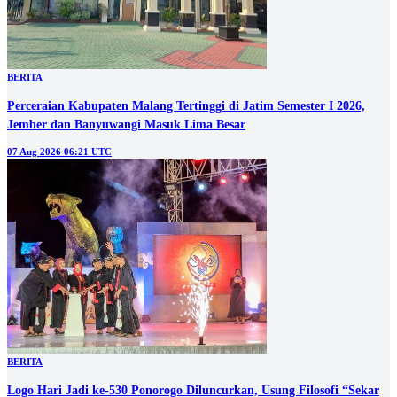
BERITA
Perceraian Kabupaten Malang Tertinggi di Jatim Semester I 2026,
Jember dan Banyuwangi Masuk Lima Besar
07 Aug 2026 06:21 UTC
BERITA
Logo Hari Jadi ke-530 Ponorogo Diluncurkan, Usung Filosofi “Sekar