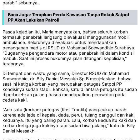
parah," sebutnya.
Baca Juga:
Terapkan Perda Kawasan Tanpa Rokok Satpol
PP Akan Lakukan Patroli
Pasca kejadian itu, Maria menyatakan, bahwa seluruh korban
termasuk penabrak langsung dievakuasi menggunakan mobil
ambulance. Seluruhnya dievakuasi untuk mendapatkan
penanganan medis di RSUD dr Mohamad Soewandhie Surabaya.
"Dugaannya pengendara motor atau penabrak ini dalam kondisi
mabuk. Saat ini proses hukumnya jalan ditangani kepolisian,"
terangnya.
Di tempat dan waktu yang sama, Direktur RSUD dr. Mohamad
Soewandhie, dr. Billy Daniel Messakh Sp.B menjelaskan, bahwa
saat ini ketiga korban yang merupakan petugas Satpol PP
kondisinya sudah stabil. Bahkan, satu di antara petugas itu sudah
diperbolehkan pulang pasca mendapatkan perawatan pada
cedera kaki.
"Ada satu (korban) petugas (Kasi Trantib) yang cukup parah
karena ada jeda di kepala, dada, perut, tulang panggul dan kaki
keduanya. Itu yang paling parah. Lalu, korban kedua itu kaki dan
korban ketiga juga kakinya tapi sudah bisa pulang," kata dr. Billy
Daniel Messakh.